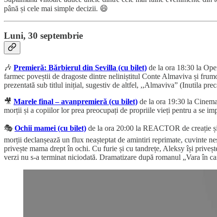
până și cele mai simple decizii. 😄
Luni, 30 septembrie
🎶
Premieră: Bărbierul din Sevilla (cu bilet)
de la ora 18:30 la Oper
farmec poveștii de dragoste dintre neliniștitul Conte Almaviva și frumo
prezentată sub titlul inițial, sugestiv de altfel, ,,Almaviva” (Inutila pr
🎥
Marele final – avanpremieră (cu bilet)
de la ora 19:30 la Cinema 
morții și a copiilor lor prea preocupați de propriile vieți pentru a se imp
🎭
Ochii mamei (cu bilet)
de la ora 20:00 la REACTOR de creație și e
morții declanșează un flux neașteptat de amintiri reprimate, cuvinte nes
privește mama drept în ochi. Cu furie și cu tandrețe, Aleksy își priveș
verzi nu s-a terminat niciodată. Dramatizare după romanul „Vara în car