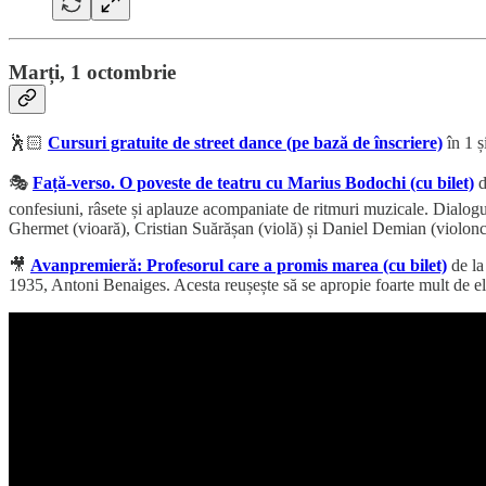
Marți, 1 octombrie
🕺🏻
Cursuri gratuite de street dance (pe bază de înscriere)
în 1 ș
🎭
Față-verso. O poveste de teatru cu Marius Bodochi (cu bilet)
d
confesiuni, râsete și aplauze acompaniate de ritmuri muzicale. Dialogul
Ghermet (vioară), Cristian Suărășan (violă) și Daniel Demian (violonc
🎥
Avanpremieră: Profesorul care a promis marea (cu bilet)
de la
1935, Antoni Benaiges. Acesta reușește să se apropie foarte mult de elev