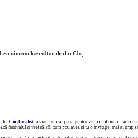
 evenimentelor culturale din Cluj
rului
Coolturalist
și vine cu o surpriză pentru voi, cei abonați – am de of
ă festivalul și vrei să afli cum poți avea și tu o invitație, mai ai timp să
mna asta. 7 zile, festivaluri de teatru, poezie și muzică în paralel și 