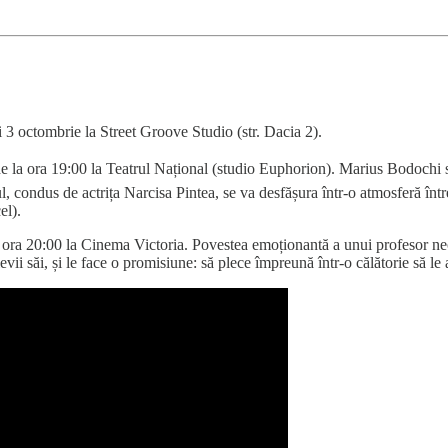
i 3 octombrie la Street Groove Studio (str. Dacia 2).
e la ora 19:00 la Teatrul Național (studio Euphorion). Marius Bodochi se
, condus de actrița Narcisa Pintea, se va desfășura într-o atmosferă înt
el).
 ora 20:00 la Cinema Victoria. Povestea emoționantă a unui profesor nec
ii săi, și le face o promisiune: să plece împreună într-o călătorie să le 