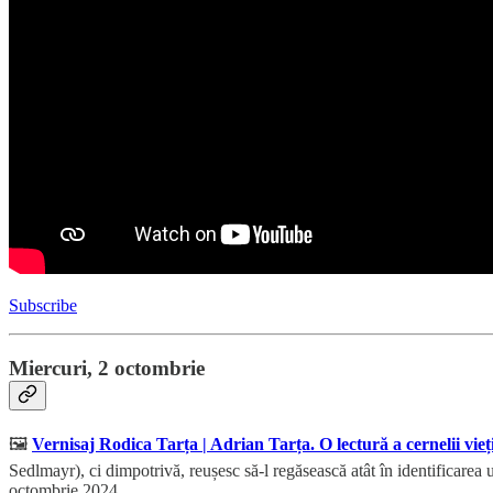
Subscribe
Miercuri, 2 octombrie
🖼️
Vernisaj Rodica Tarța | Adrian Tarța. O lectură a cernelii vieți
Sedlmayr), ci dimpotrivă, reușesc să-l regăsească atât în identificarea 
octombrie 2024.