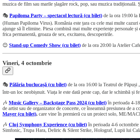
muzica de film sau marile șlagăre rock, pop, sau muzica tradițională. 
🎭
Papiloma Party – spectacol lectură (cu bilet)
de la ora 19:00 la
(Human Papiloma Virus). România este țara cu cele mai multe cazuri de
ajunge să îl elimine. Piesa combină mai multe experiențe personale și es
frica permanentă, groaza de sex, excitarea, descoperirile.
😊
Stand-up Comedy Show (cu bilet)
de la ora 20:00 la Atelier Caf
Vineri, 4 octombrie
🎭
Pălăria buclucașă (cu bilet)
de la ora 16:00 la Teatrul de Păpuși „P
într-un loc neobișnuit. Viața le este dată peste cap, dar le schimbă și f
🎶
Music Gallery – Backstage Pass 2024 (cu bilet)
în perioada 4-18 
de artist sau de organizator de concerte, ce înseamnă presiunea de a com
Mayer (cu bilet)
,
care vine în premieră cu un proiect solo, ME/MACHINE
🎶
Cluj Symphony Experience (cu bilet)
în perioada 4-6 octombrie î
Simfonic, Trupa Hara, Deliric & Silent Strike, Holograf, Lupii lui Ca