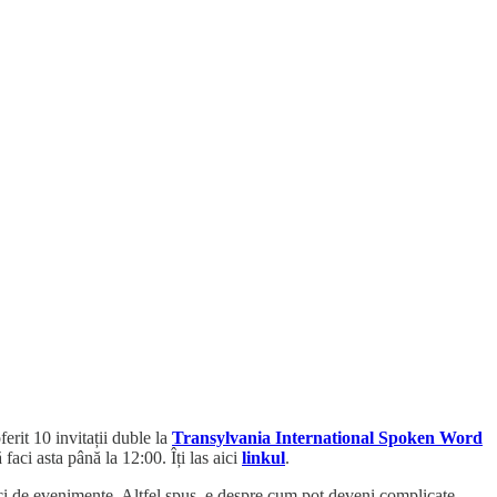
erit 10 invitații duble la
Transylvania International Spoken Word
 faci asta până la 12:00. Îți las aici
linkul
.
zeci de evenimente. Altfel spus, e despre cum pot deveni complicate