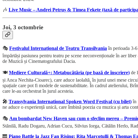
🎶
Live Music – Andrei Petruș & Timea Fekete (taxă de participa
Joi, 3 octombrie
🎭
Festivalul Internațional de Teatru Transilvania
în perioada 3-6 
împărtăși pasiunea pentru teatru pe scene neconvenționale în aer liber 
de Muzică și Cinematografului Dacia.
🍽️
Mediere Culturală+: Metabucătăria (pe bază de înscriere)
de l
și Anca Nechita-Cioarec), care aduce laolaltă, în jurul unei mese circula
spațiale care pot fi modele de sustenabilitate. În cadrul atelierului, Brî
care le-au orchestrat în jurul acesteia.
🎤
Transylvania International Spoken Word Festival (cu bilet)
în 
ne aduce o experiență unică, care îmbină poezia cu muzica și arta conte
🎭
Am bombardat New Haven sau cum o sfeclim mereu – Premier
Stănilă, Radu Dogaru, Adrian Cucu, Silvius Iorga, Cătălin Herlo, Rad
🎹
Piano Battle la Jazz Fan Rising: Rita Marcotulli & Thomas En