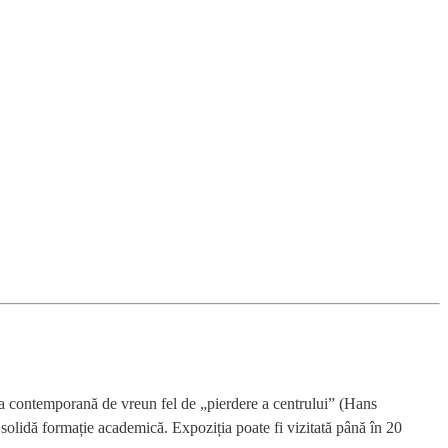
ea contemporană de vreun fel de „pierdere a centrului” (Hans
e solidă formație academică. Expoziția poate fi vizitată până în 20