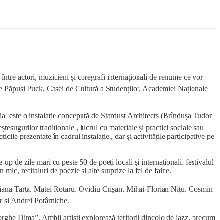
 între actori, muzicieni și coregrafi internaționali de renume ce vor
i de Păpuși Puck, Casei de Cultură a Studenților, Academiei Naționale
ia este o instalație concepută de Stardust Architects (Brîndușa Tudor
teșugurilor tradiționale , lucrul cu materiale și practici sociale sau
ile prezentate în cadrul instalației, dar și activitățile participative pe
up de zile mari cu peste 50 de poeți locali și internaționali, festivalul
c, recitaluri de poezie și alte surprize la fel de faine.
ziana Tarța, Matei Rotaru, Ovidiu Crişan, Mihai-Florian Nițu, Cosmin
r și Andrei Potârniche.
he Dima”. Ambii artiști explorează teritorii dincolo de jazz, precum