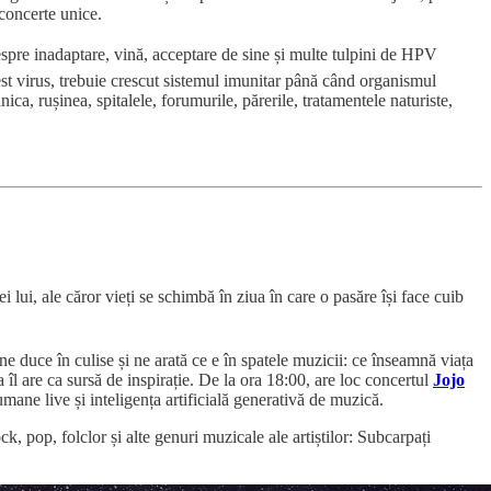
concerte unice.
pre inadaptare, vină, acceptare de sine și multe tulpini de HPV
t virus, trebuie crescut sistemul imunitar până când organismul
a, rușinea, spitalele, forumurile, părerile, tratamentele naturiste,
 lui, ale căror vieți se schimbă în ziua în care o pasăre își face cuib
e duce în culise și ne arată ce e în spatele muzicii: ce înseamnă viața
îl are ca sursă de inspirație. De la ora 18:00, are loc concertul
Jojo
ne live și inteligența artificială generativă de muzică.
 pop, folclor și alte genuri muzicale ale artiștilor: Subcarpați