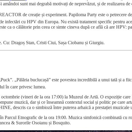
Și amândoi sunt mai degrabă motivați de neprevăzut, și de realizarea de 
 REACTOR de creație și experiment. Papiloma Party este o petrecere des
 infectări cu HPV din Europa. Nu există tratament specific pentru aces
te ca o călătorie prin ceea ce simte cineva după ce află că are HPV: panic
e. Cu: Dragoș Stan, Cristi Ciui, Sașa Ciobanu și Giurgiu.
uck”. „Pălăria buclucașă” este povestea incredibilă a unui tată și a fiicei
elul în care privesc lumea.
octombrie (vineri de la ora 17:00) la Muzeul de Artă. O expoziție care n
pune muzică, dar și ce înseamnă contextul social și politic pe care arta 
, descris ca o simbioză între puterea arhaică a prestației muzicale uma
n Parcul Etnografic de la ora 19:00. Muzica simfonică combinată cu rock,
lancea & Surorile Osoianu și Bosquito.