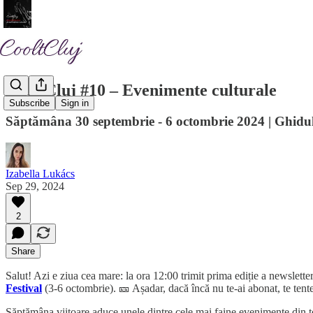
CooltCluj #10 – Evenimente culturale
Subscribe
Sign in
Săptămâna 30 septembrie - 6 octombrie 2024 | Ghidul
Izabella Lukács
Sep 29, 2024
2
Share
Salut! Azi e ziua cea mare: la ora 12:00 trimit prima ediție a newslette
Festival
(3-6 octombrie). 🎫 Așadar, dacă încă nu te-ai abonat, te tenteaz
Săptămâna viitoare aduce unele dintre cele mai faine evenimente din toa