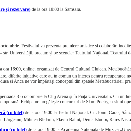
re și rezervare)
de la ora 18:00 la Samsara.
octombrie. Festivalul va prezenta premiere artistice și colaborări inedite
– str. Universității, precum și pe scenele: Teatrului Național, Teatrulu
a ora 16:00, online, organizat de Centrul Cultural Clujean. Metabucătăr
re, diferite inițiative care au în comun un interes pentru recuperarea meș
ndușa și Anca ne vor împărtăși conceptul din spatele Metabucătăriei, practic
perioada 3-6 octombrie la Cluj Arena și în Piața Universității. Cu un line-
mporană. Echipa ne pregătește concursuri de Slam Poetry, sesiuni open mi
ă (cu bilet)
de la ora 19:00 la Teatrul Național. Cu: Ionuț Caras, Sân
u Lărgeanu, Mihnea Blidariu, Flaviu Balint, Denis Istudor, Rareș Nisto
hco (cu bilet)
de la ora 19:00 la Academia Națională de Muzică „Gheorg