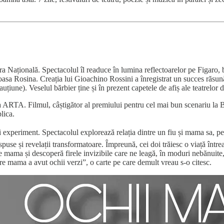
a Națională. Spectacolul îl readuce în lumina reflectoarelor pe Figaro, b
asa Rosina. Creația lui Gioachino Rossini a înregistrat un succes răsună
ecauțiune). Veselul bărbier ține și în prezent capetele de afiș ale teatrelor
ARTA. Filmul, câștigător al premiului pentru cel mai bun scenariu la Be
lica.
xperiment. Spectacolul explorează relația dintre un fiu și mama sa, pe p
puse și revelații transformatoare. Împreună, cei doi trăiesc o viață între
te mama și descoperă firele invizibile care ne leagă, în moduri nebănuite
e mama a avut ochii verzi”, o carte pe care demult vreau s-o citesc.