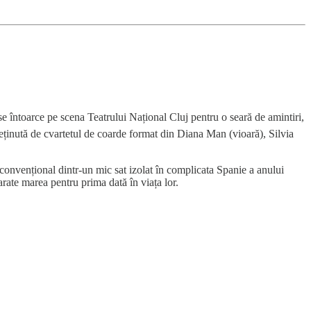
 întoarce pe scena Teatrului Național Cluj pentru o seară de amintiri,
reținută de cvartetul de coarde format din Diana Man (vioară), Silvia
onvențional dintr-un mic sat izolat în complicata Spanie a anului
arate marea pentru prima dată în viața lor.