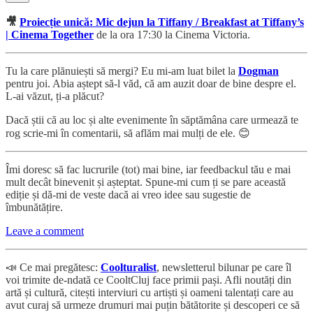
🎥
Proiecție unică: Mic dejun la Tiffany / Breakfast at Tiffany’s
| Cinema Together
de la ora 17:30 la Cinema Victoria.
Tu la care plănuiești să mergi? Eu mi-am luat bilet la
Dogman
pentru joi. Abia aștept să-l văd, că am auzit doar de bine despre el.
L-ai văzut, ți-a plăcut?
Dacă știi că au loc și alte evenimente în săptămâna care urmează te
rog scrie-mi în comentarii, să aflăm mai mulți de ele. 😊
Îmi doresc să fac lucrurile (tot) mai bine, iar feedbackul tău e mai
mult decât binevenit și așteptat. Spune-mi cum ți se pare această
ediție și dă-mi de veste dacă ai vreo idee sau sugestie de
îmbunătățire.
Leave a comment
📣 Ce mai pregătesc:
Coolturalist
, newsletterul bilunar pe care îl
voi trimite de-ndată ce CooltCluj face primii pași. Afli noutăți din
artă și cultură, citești interviuri cu artiști și oameni talentați care au
avut curaj să urmeze drumuri mai puțin bătătorite și descoperi ce să