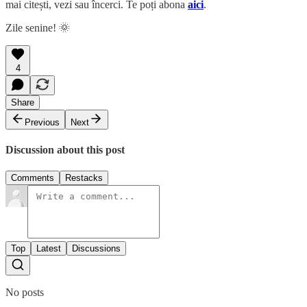
mai citești, vezi sau încerci. Te poți abona
aici
.
Zile senine! 🌞
4
Share
Previous
Next
Discussion about this post
Comments
Restacks
Top
Latest
Discussions
No posts