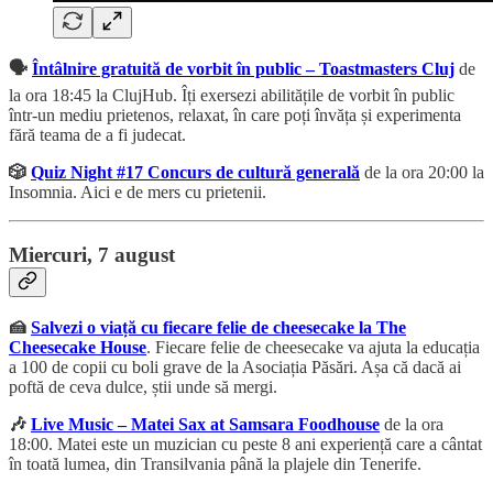
🗣️
Întâlnire gratuită de vorbit în public – Toastmasters Cluj
de
la ora 18:45 la ClujHub. Îți exersezi abilitățile de vorbit în public
într-un mediu prietenos, relaxat, în care poți învăța și experimenta
fără teama de a fi judecat.
🎲
Quiz Night #17 Concurs de cultură generală
de la ora 20:00 la
Insomnia. Aici e de mers cu prietenii.
Miercuri, 7 august
🍰
Salvezi o viață cu fiecare felie de cheesecake la The
Cheesecake House
. Fiecare felie de cheesecake va ajuta la educația
a 100 de copii cu boli grave de la Asociația Păsări. Așa că dacă ai
poftă de ceva dulce, știi unde să mergi.
🎶
Live Music – Matei Sax at Samsara Foodhouse
de la ora
18:00. Matei este un muzician cu peste 8 ani experiență care a cântat
în toată lumea, din Transilvania până la plajele din Tenerife.