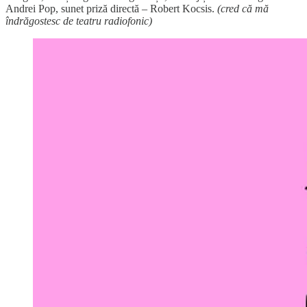
Andrei Pop, sunet priză directă – Robert Kocsis.
(cred că mă
îndrăgostesc de teatru radiofonic)