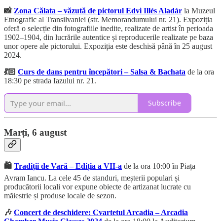
📸
Zona Călata – văzută de pictorul Edvi Illés Aladár
la Muzeul
Etnografic al Transilvaniei (str. Memorandumului nr. 21). Expoziția
oferă o selecție din fotografiile inedite, realizate de artist în perioada
1902–1904, din lucrările autentice și reproducerile realizate pe baza
unor opere ale pictorului. Expoziția este deschisă până în 25 august
2024.
💃🏻
Curs de dans pentru începători – Salsa & Bachata
de la ora
18:30 pe strada Iazului nr. 21.
Subscribe
Marți, 6 august
🛍️
Tradiții de Vară – Ediția a VII-a
de la ora 10:00 în Piața
Avram Iancu. La cele 45 de standuri, meșterii populari și
producătorii locali vor expune obiecte de artizanat lucrate cu
măiestrie și produse locale de sezon.
🎶
Concert de deschidere: Cvartetul Arcadia – Arcadia