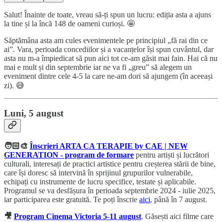
Salut! Înainte de toate, vreau să-ți spun un lucru: ediția asta a ajuns
la tine și la încă 148 de oameni curioși. 🤩
Săptămâna asta am cules evenimentele pe principiul „fă rai din ce
ai”. Vara, perioada concediilor și a vacanțelor își spun cuvântul, dar
asta nu m-a împiedicat să pun aici tot ce-am găsit mai fain. Hai că nu
mai e mult și din septembrie iar ne va fi „greu” să alegem un
eveniment dintre cele 4-5 la care ne-am dori să ajungem (în aceeași
zi). 😅
Luni, 5 august
🧑🏻‍🎨
Înscrieri ARTA CA TERAPIE by CAE | NEW
GENERATION - program de formare
pentru artiști și lucrători
culturali, interesați de practici artistice pentru creșterea stării de bine,
care își doresc să intervină în sprijinul grupurilor vulnerabile,
echipați cu instrumente de lucru specifice, testate și aplicabile.
Programul se va desfășura în perioada septembrie 2024 - iulie 2025,
iar participarea este gratuită. Te poți înscrie
aici
, până în 7 august.
🎥
Program Cinema Victoria 5-11 august
. Găsești aici filme care