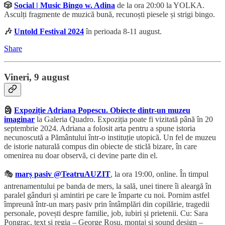
🎲
Social | Music Bingo w. Adina
de la ora 20:00 la YOLKA.
Asculți fragmente de muzică bună, recunoști piesele și strigi bingo.
🎶
Untold Festival 2024
în perioada 8-11 august.
Share
Vineri, 9 august
🗿
Expoziție Adriana Popescu. Obiecte dintr-un muzeu
imaginar
la Galeria Quadro. Expoziția poate fi vizitată până în 20
septembrie 2024. Adriana a folosit arta pentru a spune istoria
necunoscută a Pământului într-o instituție utopică. Un fel de muzeu
de istorie naturală compus din obiecte de sticlă bizare, în care
omenirea nu doar observă, ci devine parte din el.
🎭
marș pasiv @TeatruAUZIT
, la ora 19:00, online. În timpul
antrenamentului pe banda de mers, la sală, unei tinere îi aleargă în
paralel gânduri și amintiri pe care le împarte cu noi. Pornim astfel
împreună într-un marș pasiv prin întâmplări din copilărie, tragedii
personale, povești despre familie, job, iubiri și prietenii. Cu: Sara
Pongrac, text și regia – George Roșu, montaj și sound design –