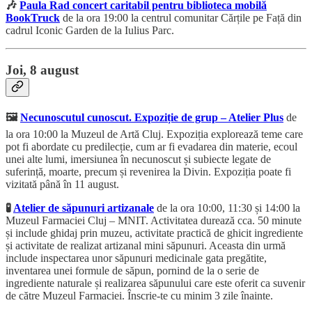
🎶
Paula Rad concert caritabil pentru biblioteca mobilă
BookTruck
de la ora 19:00 la centrul comunitar Cărțile pe Față din
cadrul Iconic Garden de la Iulius Parc.
Joi, 8 august
🖼️
Necunoscutul cunoscut. Expoziție de grup – Atelier Plus
de
la ora 10:00 la Muzeul de Artă Cluj. Expoziția explorează teme care
pot fi abordate cu predilecție, cum ar fi evadarea din materie, ecoul
unei alte lumi, imersiunea în necunoscut și subiecte legate de
suferință, moarte, precum și revenirea la Divin. Expoziția poate fi
vizitată până în 11 august.
🧪
Atelier de săpunuri artizanale
de la ora 10:00, 11:30 și 14:00 la
Muzeul Farmaciei Cluj – MNIT. Activitatea durează cca. 50 minute
și include ghidaj prin muzeu, activitate practică de ghicit ingrediente
și activitate de realizat artizanal mini săpunuri. Aceasta din urmă
include inspectarea unor săpunuri medicinale gata pregătite,
inventarea unei formule de săpun, pornind de la o serie de
ingrediente naturale și realizarea săpunului care este oferit ca suvenir
de către Muzeul Farmaciei. Înscrie-te cu minim 3 zile înainte.