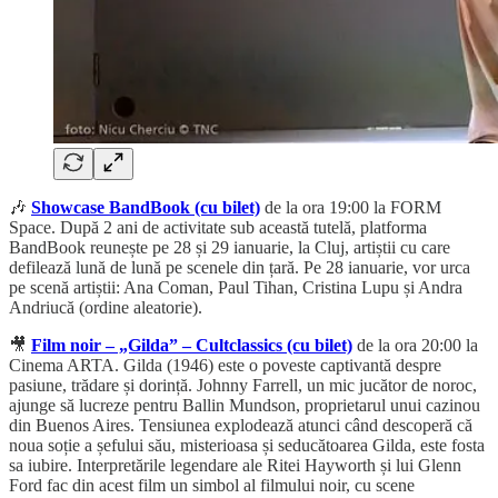
🎶
Showcase BandBook (cu bilet)
de la ora 19:00 la FORM
Space. După 2 ani de activitate sub această tutelă, platforma
BandBook reunește pe 28 și 29 ianuarie, la Cluj, artiștii cu care
defilează lună de lună pe scenele din țară. Pe 28 ianuarie, vor urca
pe scenă artiștii: Ana Coman, Paul Tihan, Cristina Lupu și Andra
Andriucă (ordine aleatorie).
🎥
Film noir – „Gilda” – Cultclassics (cu bilet)
de la ora 20:00 la
Cinema ARTA. Gilda (1946) este o poveste captivantă despre
pasiune, trădare și dorință. Johnny Farrell, un mic jucător de noroc,
ajunge să lucreze pentru Ballin Mundson, proprietarul unui cazinou
din Buenos Aires. Tensiunea explodează atunci când descoperă că
noua soție a șefului său, misterioasa și seducătoarea Gilda, este fosta
sa iubire. Interpretările legendare ale Ritei Hayworth și lui Glenn
Ford fac din acest film un simbol al filmului noir, cu scene