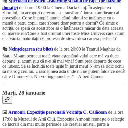
🎭
Spectacol de teatru „Boarding și bătăi de cap” (pe bază de
donație)
de la ora 19:00 la Cinema Dacia Cluj. În așteptarea
zborului, un aeroport oarecare, se transformă intr-un amfiteatru al
poveștilor. Ce se întamplă atunci când pilotul se întâlnește cu o
mamă a patru copii, care zboară doar pentru a dormi? Ce simte o
actriță, ce speră ca acest zbor să o întâlnească măcar de data aceasta
cu marele rol?Care a fost drumul unei foste Miss Univers care acum
e la vârsta maturității?E profesia de stewardesă cariera perfectă?
🎭
Neînțelegerea (cu bilet)
de la ora 20:00 la Teatrul Maghiar de
Stat. „Mi-am petrecut toată viaţa aşteptând valul care mă va duce
departe, şi acum ştiu că n-o să mai vină! Sunt prea departe de ceea
ce iubesc. Să se închidă toate uşile în jurul meu! N-am să ridic ochii
să mă rog cerului. Urăsc lumea asta unde nu ne putem întoarce decât
către Dumnezeu. Nu voi îngenunchea.” – Albert Camus
Marți, 28 ianuarie
🖼️
Armonii. Expoziție personală Voichița C. Călăcean
de la ora
17:00 la Muzeul de Artă Cluj. Expoziția Armonii reunește o selecție
de lucrări din mai multe perioade ale creației artistei, parte a