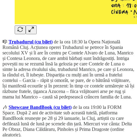
🎼
Trubadurul (cu bilet)
de la ora 18:30 la Opera Națională
Română Cluj. Acțiunea operei Trubadurul se petrece în Spania
secolului XV și îi are în centru pe Contele Alvaro de Luna, Manrico
și Contesa Leonora, de care ambii bărbați sunt îndrăgostiți. Intriga
poveștii nu se rezumă însă la gelozia pe care Contele de Luna o
simte la adresa rivalului său, trubadurul Manrico, pe care și Leonora,
la rândul ei, îl iubește. Dispariția cu mulți ani în urmă a fratelui
contelui – Garcia – răpit și omorât, se pare, de o bătrână vrăjitoare,
își manifestă ecourile și în prezent: în timp ce contele urmărește să își
răzbune fratele, țiganca Azucena – fiica vrăjitoarei arse pe rug și
mama lui Manrico – caută să pedepsească crâncen familia de Luna.
🎶
Showcase BandBook (cu bilet)
de la ora 19:00 la FORM
Space. După 2 ani de activitate sub această tutelă, platforma
BandBook reunește pe 28 și 29 ianuarie, la Cluj, artiștii cu care
defilează lună de lună pe scenele din țară. Miercuri vor cânta: Delta
Pe Obraz, Diana Căldăraru, Pinholes și Prima Dragoste (ordine
aleatorie).