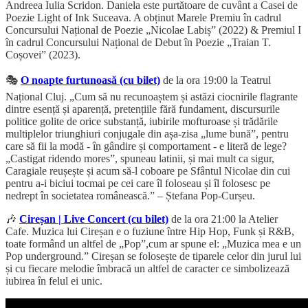
Andreea Iulia Scridon. Daniela este purtătoare de cuvânt a Casei de
Poezie Light of Ink Suceava. A obținut Marele Premiu în cadrul
Concursului Național de Poezie „Nicolae Labiș” (2022) & Premiul I
în cadrul Concursului Național de Debut în Poezie „Traian T.
Coșovei” (2023).
🎭
O noapte furtunoasă (cu bilet)
de la ora 19:00 la Teatrul
Național Cluj. „Cum să nu recunoaștem și astăzi ciocnirile flagrante
dintre esență și aparență, pretențiile fără fundament, discursurile
politice golite de orice substanță, iubirile mofturoase și trădările
multiplelor triunghiuri conjugale din așa-zisa „lume bună”, pentru
care să fii la modă - în gândire și comportament - e literă de lege?
„Castigat ridendo mores”, spuneau latinii, și mai mult ca sigur,
Caragiale reușește și acum să-l coboare pe Sfântul Nicolae din cui
pentru a-i biciui tocmai pe cei care îl foloseau și îl folosesc pe
nedrept în societatea românească.” – Ștefana Pop-Curșeu.
🎶
Cireșan | Live Concert (cu bilet)
de la ora 21:00 la Atelier
Cafe. Muzica lui Cireșan e o fuziune între Hip Hop, Funk și R&B,
toate formând un altfel de „Pop”,cum ar spune el: „Muzica mea e un
Pop underground.” Cireșan se folosește de tiparele celor din jurul lui
și cu fiecare melodie îmbracă un altfel de caracter ce simbolizează
iubirea în felul ei unic.