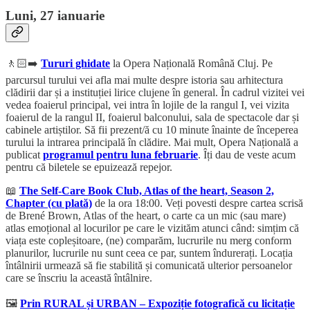
Luni, 27 ianuarie
🚶🏻‍➡️
Tururi ghidate
la Opera Națională Română Cluj. Pe
parcursul turului vei afla mai multe despre istoria sau arhitectura
clădirii dar și a instituției lirice clujene în general. În cadrul vizitei vei
vedea foaierul principal, vei intra în lojile de la rangul I, vei vizita
foaierul de la rangul II, foaierul balconului, sala de spectacole dar și
cabinele artiștilor. Să fii prezent/ă cu 10 minute înainte de începerea
turului la intrarea principală în clădire. Mai mult, Opera Națională a
publicat
programul pentru luna februarie
. Îți dau de veste acum
pentru că biletele se epuizează repejor.
📖
The Self-Care Book Club, Atlas of the heart, Season 2,
Chapter (cu plată)
de la ora 18:00. Veți povesti despre cartea scrisă
de Brené Brown, Atlas of the heart, o carte ca un mic (sau mare)
atlas emoțional al locurilor pe care le vizităm atunci când: simțim că
viața este copleșitoare, (ne) comparăm, lucrurile nu merg conform
planurilor, lucrurile nu sunt ceea ce par, suntem îndurerați. Locația
întâlnirii urmează să fie stabilită și comunicată ulterior persoanelor
care se înscriu la această întâlnire.
🖼️
Prin RURAL și URBAN – Expoziție fotografică cu licitație