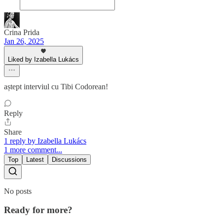
Crina Prida
Jan 26, 2025
Liked by Izabella Lukács
aștept interviul cu Tibi Codorean!
Reply
Share
1 reply by Izabella Lukács
1 more comment...
Top
Latest
Discussions
No posts
Ready for more?