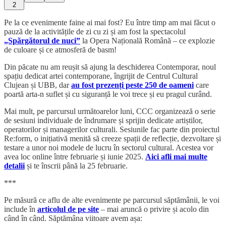
2
Pe la ce evenimente faine ai mai fost? Eu între timp am mai făcut o
pauză de la activitățile de zi cu zi și am fost la spectacolul
„Spărgătorul de nuci”
la Opera Națională Română – ce explozie
de culoare și ce atmosferă de basm!
Din păcate nu am reușit să ajung la deschiderea Contemporar, noul
spațiu dedicat artei contemporane, îngrijit de Centrul Cultural
Clujean și UBB, dar
au fost prezenți peste 250 de oameni
care
poartă arta-n suflet și cu siguranță le voi trece și eu pragul curând.
Mai mult, pe parcursul următoarelor luni, CCC organizează o serie
de sesiuni individuale de îndrumare și sprijin dedicate artiștilor,
operatorilor și managerilor culturali. Sesiunile fac parte din proiectul
Re:form, o inițiativă menită să creeze spații de reflecție, dezvoltare și
testare a unor noi modele de lucru în sectorul cultural. Acestea vor
avea loc online între februarie și iunie 2025.
Aici afli mai multe
detalii
și te înscrii până la 25 februarie.
***
Pe măsură ce aflu de alte evenimente pe parcursul săptămânii, le voi
include în
articolul de pe site
– mai aruncă o privire și acolo din
când în când. Săptămâna viitoare avem așa: