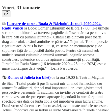
Vineri, 31 ianuarie
📖
Lansare de carte - Boala & Războiul. Jurnal, 2020-2024 |
Radu Vancu
la Book Corner Librarium de la ora 17:00. „Pe urmele
scriitorului, cititorul va traversa paginile de însemnări ca pe «un vis
în care bați cu pumnii lăuntrici». Citatul este dintr-un poet foarte
drag autorului, a cărui amintire se păstrează în jurnal. Tot din poezie
e preluat acel & pus în locul lui și, ca semn de recunoaștere și de
supunere față de un posibil dublu poetic. Pentru că ascund sub
multele straturi culturale o traumă asumată, paginile acestea
construiesc puternice ziduri de apărare a frumuseții și bunătății.
Jurnalul lui Radu Vancu (16 februarie 2020 – 25 iunie 2024) este o
mare îmbrățișare dată vieții.” – Ioana Pârvulescu.
🎭
Romeo și Julieta (cu bilet)
de la ora 19:00 la Teatrul Maghiar
de Stat. „Textul poate fi pus în scenă într-un mod fermecător sau
aruncat în adâncuri, dar cel mai important lucru este găsirea unei
perspective personale. Îi ascultam cu invidie pe creatorii de teatru
care povesteau despre epoca aproape legendară în care forța unui
spectacol era dată de lupta cot la cot împotriva unui lucru anume.
Dacă vrem să facem acest lucru astăzi, avem toate uneltele necesare.
Totuși, împotriva cui ar trebui să lupte Shakespeare în zilele noastre?