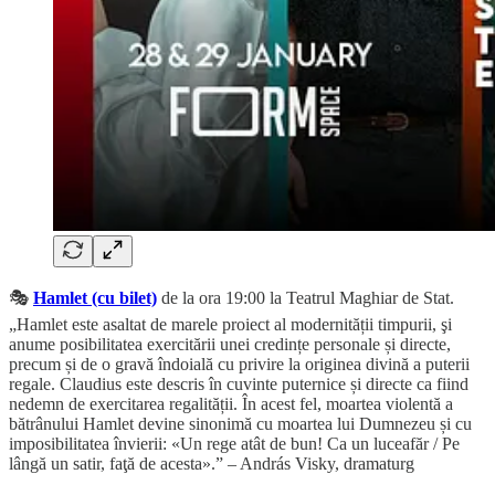
🎭
Hamlet (cu bilet)
de la ora 19:00 la Teatrul Maghiar de Stat.
„Hamlet este asaltat de marele proiect al modernității timpurii, şi
anume posibilitatea exercitării unei credințe personale și directe,
precum și de o gravă îndoială cu privire la originea divină a puterii
regale. Claudius este descris în cuvinte puternice și directe ca fiind
nedemn de exercitarea regalității. În acest fel, moartea violentă a
bătrânului Hamlet devine sinonimă cu moartea lui Dumnezeu și cu
imposibilitatea învierii: «Un rege atât de bun! Ca un luceafăr / Pe
lângă un satir, faţă de acesta».” – András Visky, dramaturg