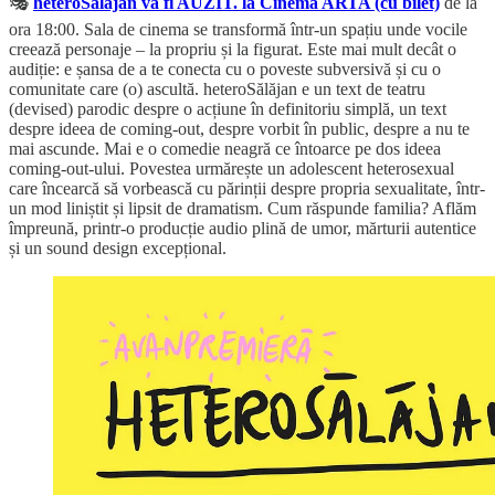
🎭
heteroSălăjan va fi AUZIT. la Cinema ARTA (cu bilet)
de la
ora 18:00. Sala de cinema se transformă într-un spațiu unde vocile
creează personaje – la propriu și la figurat. Este mai mult decât o
audiție: e șansa de a te conecta cu o poveste subversivă și cu o
comunitate care (o) ascultă. heteroSălăjan e un text de teatru
(devised) parodic despre o acțiune în definitoriu simplă, un text
despre ideea de coming-out, despre vorbit în public, despre a nu te
mai ascunde. Mai e o comedie neagră ce întoarce pe dos ideea
coming-out-ului. Povestea urmărește un adolescent heterosexual
care încearcă să vorbească cu părinții despre propria sexualitate, într-
un mod liniștit și lipsit de dramatism. Cum răspunde familia? Aflăm
împreună, printr-o producție audio plină de umor, mărturii autentice
și un sound design excepțional.