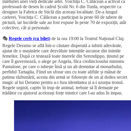
mărturiei unei vieți dedicate artei. Voichița C. Călăcean a activat ca
profesoară de desen în cadrul Școlii Nr. 6 din Turda, respectiv ca
designer la Fabrica de Sticlă din aceeași localitate. De-a lungul
carierei, Voichița C. Călăcean a participat la peste 60 de tabere de
pictură, iar lucrările sale au fost expuse în peste 70 de expoziții, atât
colective, cât și personale.
🎭
Regele cerb (cu bilet)
de la ora 19:00 la Teatrul Național Cluj.
Regele Deramo se află într-o căutare disperată a iubirii adevărate,
ajutat de o mașinărie care dezvăluie intențiile ascunse din inimile
femeilor. După ce testează toate tinerele din Serendippo, ținutul pe
care îl guvernează, o alege pe Angela, fiica credinciosului ministru
Pantalone, pe care o iubește însă și un alt demnitar al monarhului,
perfidul Tartaglia. Fiind un sforar uns cu toate alifiile și mânat de
patima răzbunării, acesta din urmă se folosește de un al doilea secret
magic al lui Deramo pentru a-i fura identitatea și a-i uzurpa tronul.
Regele urgisit, captiv în trup de animal, trebuie să îl demaște pe
trădător cu ajutorul acelorași forțe mistice care l-au adus în impas.