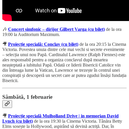
🎶
Concert simfonic – dirijor Gilbert Varga (cu bilet)
de la ora
19:00 la Auditorium Maximum.
🎥
Proiecție specială: Conclav (cu bilet)
de la ora 20:15 la Cinema
Victoria. Povestea unuia dintre cele mai vechi si secrete evenimente
– selecția unui nou Papă. Cardinalul Lawrence (Ralph Fiennes) este
ales responsabil pentru a organiza conclavul după moartea
neașteptată a iubitului Papă. Odată ce liderii Bisericii Catolice vin
din întreaga lume la Vatican, Lawrence se trezește în centrul unei
conspirații și descoperă un secret care ar putea zgudui însăși fundația
Bisericii.
Sâmbătă, 1 februarie
🎥
Proiecție specială Mulholland Drive | in memorian David
Lynch (cu bilet)
de la ora 19:30 la Cinema Victoria. Tânăra Betty
Elms sosește la Hollywood, aspirând să devină actriță. Dar, în