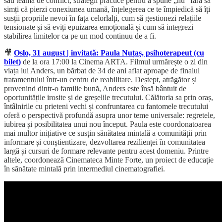
sau teama de conflict, strategii practice pentru a spune „nu” fără să
simți că pierzi conexiunea umană, înțelegerea ce te împiedică să îți
susții propriile nevoi în fața celorlalți, cum să gestionezi relațiile
tensionate și să eviți epuizarea emoțională și cum să integrezi
stabilirea limitelor ca pe un mod continuu de a fi.
🎥
Oslo, 31 august | invitată: Paula Nuțaș, psihoterapeut (cu
bilet)
de la ora 17:00 la Cinema ARTA. Filmul urmărește o zi din
viața lui Anders, un bărbat de 34 de ani aflat aproape de finalul
tratamentului într-un centru de reabilitare. Deștept, atrăgător și
provenind dintr-o familie bună, Anders este însă bântuit de
oportunitățile irosite și de greșelile trecutului. Călătoria sa prin oraș,
întâlnirile cu prieteni vechi și confruntarea cu fantomele trecutului
oferă o perspectivă profundă asupra unor teme universale: regretele,
iubirea și posibilitatea unui nou început. Paula este coordonatoarea
mai multor inițiative ce susțin sănătatea mintală a comunității prin
informare și conștientizare, dezvoltarea rezilienței în comunitatea
largă și cursuri de formare relevante pentru acest domeniu. Printre
altele, coordonează Cinemateca Minte Forte, un proiect de educație
în sănătate mintală prin intermediul cinematografiei.