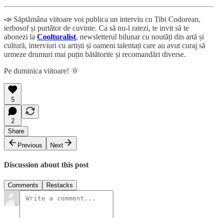
📣 Săptămâna viitoare voi publica un interviu cu Tibi Codorean,
ierbosof și purtător de cuvinte. Ca să nu-l ratezi, te invit să te
abonezi la
Coolturalist
, newsletterul bilunar cu noutăți din artă și
cultură, interviuri cu artiști și oameni talentați care au avut curaj să
urmeze drumuri mai puțin bătătorite și recomandări diverse.
Pe duminica viitoare! 🌞
5
2
Share
Previous
Next
Discussion about this post
Comments
Restacks