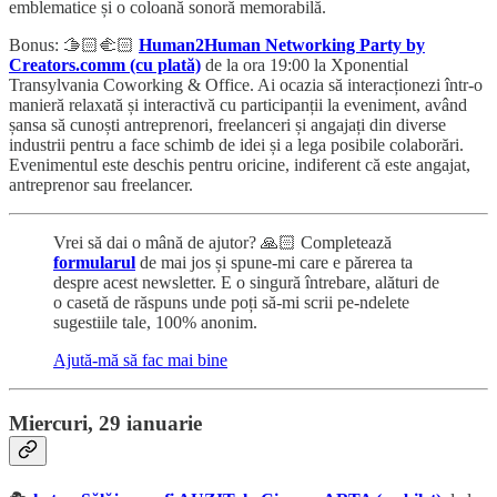
emblematice și o coloană sonoră memorabilă.
Bonus: 🫱🏻‍🫲🏻
Human2Human Networking Party by
Creators.comm (cu plată)
de la ora 19:00 la Xponential
Transylvania Coworking & Office. Ai ocazia să interacționezi într-o
manieră relaxată și interactivă cu participanții la eveniment, având
șansa să cunoști antreprenori, freelanceri și angajați din diverse
industrii pentru a face schimb de idei și a lega posibile colaborări.
Evenimentul este deschis pentru oricine, indiferent că este angajat,
antreprenor sau freelancer.
Vrei să dai o mână de ajutor? 🙏🏻 Completează
formularul
de mai jos și spune-mi care e părerea ta
despre acest newsletter. E o singură întrebare, alături de
o casetă de răspuns unde poți să-mi scrii pe-ndelete
sugestiile tale, 100% anonim.
Ajută-mă să fac mai bine
Miercuri, 29 ianuarie