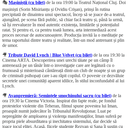
🎭
Mașiniștii (cu bilet)
de la ora 19:00 la Teatrul Național Cluj. Doi
mașiniști (Sorin Misirianțu și Ovidiu Crișan), prinși în rutina
precipitată de dinaintea unui spectacol, încep să se joace de-a teatrul,
ajungând, pe scena fără public, să chiar facă teatru și, până la urmă,
să își reevalueze în mod autentic existența, limitările și potențialul
ratat. Și pentru ei, ca pentru toată lumea, arta intermediază acest
proces necesar de autocunoaștere. Producția invită la o meditație pe
tema raportului dintre teatru și realitate, într-un mod antrenant și plin
de umor.
🎥
Tribute David Lynch | Blue Velvet (cu bilet)
de la ora 19:30 la
Cinema ARTA. Descoperirea unei urechi tăiate pe un câmp îl
antrenează pe un tânăr într-o investigație care are legătură cu o
frumoasă și misterioasă cântăreață dintr-un club de noapte și un grup
de criminali psihopați care i-au răpit copilul. O poveste ce dezvăluie
secretele unei comunități aparent idilice, în stilul inconfundabil al lui
Lynch.
🎥
Avanpremieră: Semințele smochinului sacru (cu bilet)
de la
ora 19:30 la Cinema Victoria. Inspirat din fapte reale, pe fondul
protestelor violente din Teheran, filmul spune povestea lui Iman,
proaspăt numit judecător în Tribunalul Revoluţionar. Luat pe
nepregătite de amploarea şi violenţa manifestaţiilor, Iman suferă pe
propria piele absurditatea şi inechitatea sistemului, dar decide să
joace jocul elitei. Acasă, fiicele studente Rezvan şi Sana îi susţin cu