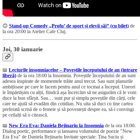
😊
Stand-up Comedy „Profu’ de sport și elevii săi” (cu bilet)
de
la ora 20:00 la Atelier Cafe Cluj.
Joi, 30 ianuarie
📖
Lecturile insomniacelor – Poveștile începutului de an (intrare
liberă)
de la ora 18:00 la Insomnia. Poveștile începutului de an sunt
adesea inspirate de momentele trăite anul trecut. Sau sunt planurile
ambițioase pe care le facem pentru anul ce tocmai a început. Uneori
le împărtășim cu alții, fiindcă așa încercăm să ne asigurăm că le vom
duce la bun sfârșit. Sau… sunt pur și simplu poveștile din cărți, cele
care ne ajută să evadăm din cotidian. Nu uita să duci cu tine cartea
preferată scrisă de o femeie și să povestești despre ea, să-i convingi
pe ceilalți să o citească.
📖
New Era Eva: Daniela Bejinariu la Insomnia
de la ora 18:00.
Dialog poetic, performance și lansarea volumului de poezie "New
Era Eva" de Daniela Bejinariu Invitate speciale: Tina Suciu și