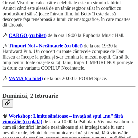
Orașul Visurilor, calea către celebritate este un straniu labirint.
Atunci când este aleasă de un tânăr regizor aflat în conflict cu
producătorii săi să joace într-un film, lui Betty îi este dat să
descopere fața tenebroasă a lumii cinematografice, în care moartea
dă târcoale.
🎶
CARGO (cu bilet)
de la ora 19:00 la Euphoria Music Hall.
🎶
Timpuri Noi - Necântatele (cu bilet)
de la ora 19:30 la
Hardward Pub. Un concert cu toate cântecele compuse de Dan
Iliescu ar începe la prânz și s-ar termina la miezul nopții. Ca să fie
timp pentru toate orașele si toți fanii, trupa TIMPURI NOI pornește
la drum cu varianta COPILU' Necântatele.
🎶
VAMA (cu bilet)
de la ora 20:00 la FORM Space.
Duminică, 2 februarie
🧠
Workshop: Limite sănătoase – învață să spui „nu” fără
vinovăție (cu plată)
de la ora 10:00 la Psiholab. Viviana va aborda:
cum să identifici limitele nesănătoase și să înțelegi unde îți sunt
nevoile reale, tehnici de comunicare clară și fermă, fără vinovăție