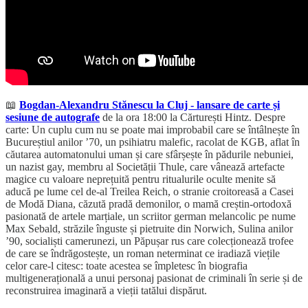
📖
Bogdan-Alexandru Stănescu la Cluj - lansare de carte și
sesiune de autografe
de la ora 18:00 la Cărturești Hintz. Despre
carte: Un cuplu cum nu se poate mai improbabil care se întâlnește în
Bucureștiul anilor ’70, un psihiatru malefic, racolat de KGB, aflat în
căutarea automatonului uman și care sfârșește în pădurile nebuniei,
un nazist gay, membru al Societății Thule, care vânează artefacte
magice cu valoare neprețuită pentru ritualurile oculte menite să
aducă pe lume cel de-al Treilea Reich, o stranie croitoreasă a Casei
de Modă Diana, căzută pradă demonilor, o mamă creștin-ortodoxă
pasionată de artele marțiale, un scriitor german melancolic pe nume
Max Sebald, străzile înguste și pietruite din Norwich, Sulina anilor
’90, socialiști camerunezi, un Păpușar rus care colecționează trofee
de care se îndrăgostește, un roman neterminat ce iradiază viețile
celor care-l citesc: toate acestea se împletesc în biografia
multigenerațională a unui personaj pasionat de criminali în serie și de
reconstruirea imaginară a vieții tatălui dispărut.