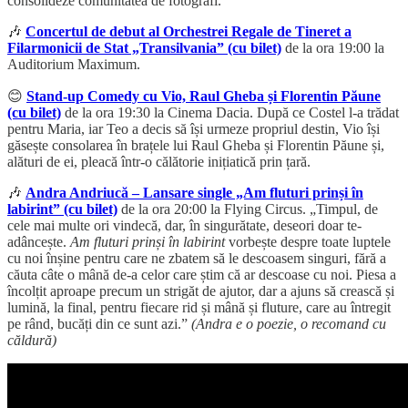
consolideze comunitatea de fotografi.
🎶
Concertul de debut al Orchestrei Regale de Tineret a
Filarmonicii de Stat „Transilvania” (cu bilet)
de la ora 19:00 la
Auditorium Maximum.
😊
Stand-up Comedy cu Vio, Raul Gheba și Florentin Păune
(cu bilet)
de la ora 19:30 la Cinema Dacia. După ce Costel l-a trădat
pentru Maria, iar Teo a decis să își urmeze propriul destin, Vio își
găsește consolarea în brațele lui Raul Gheba și Florentin Păune și,
alături de ei, pleacă într-o călătorie inițiatică prin țară.
🎶
Andra Andriucă – Lansare single „Am fluturi prinși în
labirint” (cu bilet)
de la ora 20:00 la Flying Circus. „Timpul, de
cele mai multe ori vindecă, dar, în singurătate, deseori doar te-
adâncește.
Am fluturi prinși în labirint
vorbește despre toate luptele
cu noi înșine pentru care ne zbatem să le descoasem singuri, fără a
căuta câte o mână de-a celor care știm că ar descoase cu noi. Piesa a
încolțit aproape precum un strigăt de ajutor, dar a ajuns să crească și
lumină, la final, pentru fiecare rid și mână și fluture, care au întregit
pe rând, bucăți din ce sunt azi.”
(Andra e o poezie, o recomand cu
căldură)