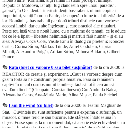
„noua Patrie” România, alţii rămân în statul proaspăt înfiinţat,
Republica Moldova, iar alţii fug clandestin spre „noul paradis”,
„afară”, în Occident. Tinerii studenţi basarabeni, ultimii copii ai
Imperiului, veniţi în noua Patrie, descoperă o lume total diferită de a
lor. Românii şi basarabenii par două triburi distincte care vorbesc
aceeaşi limbă, dar cu alte înţelesuri şi care practică alte ritualuri.
Peste toţi însă vine o nouă lume, cu o mulţime de tentaţii, ce le aduce
tot ce le-a lipsit – libertate nelimitată şi mărfuri fără număr – şi ei au
ales: Always Coca-Cola. Vasile Ernu în dialog cu prietenii: Könczei
Csilla, Corina Sîrbu, Márkos Tünde, Aurel Codoban, Ciprian
Mihali, Alexandru Polgár, Adrian Sîrbu, Mihnea Blidariu, Gilbert
Danco.
🎭
Rața (bilet cu valoare 0 sau bilet susținător)
de la ora 20:00 la
REACTOR de creație și experiment. „Caut să vorbesc despre cum
găsim forța să ne construim propria narativă. Fără să rămânem
captivi în micul cosmos numit familie și fără să tot încercăm să
evadăm din el.” (Cleopatra Constantinescu) Cu: Andrada Balea,
Alexandra Caras, Ana-Maria Marin, Alina Mișoc, Paula Seichei.
🎭
I am the wind (cu bilet)
de la ora 20:00 la Teatrul Maghiar de
Stat. „Cuvintele nu sunt suficiente pentru a exprima o suferință, un
miracol, o mare fericire sau bucurie. Ele sfârșesc întotdeauna în
clișee. Fosse spune, la un moment dat, că a scrie este echivalent cu a
te ruga. În viața de zi cu zi, sau în lupta noastră de a răzbi, suntem