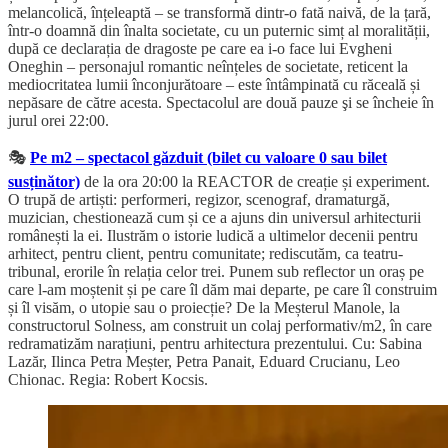
melancolică, înțeleaptă – se transformă dintr-o fată naivă, de la țară,
într-o doamnă din înalta societate, cu un puternic simț al moralității,
după ce declarația de dragoste pe care ea i-o face lui Evgheni
Oneghin – personajul romantic neînțeles de societate, reticent la
mediocritatea lumii înconjurătoare – este întâmpinată cu răceală și
nepăsare de către acesta. Spectacolul are două pauze şi se încheie în
jurul orei 22:00.
🎭
Pe m2 – spectacol găzduit (bilet cu valoare 0 sau bilet
susținător)
de la ora 20:00 la REACTOR de creație și experiment.
O trupă de artiști: performeri, regizor, scenograf, dramaturgă,
muzician, chestionează cum și ce a ajuns din universul arhitecturii
românești la ei. Ilustrăm o istorie ludică a ultimelor decenii pentru
arhitect, pentru client, pentru comunitate; rediscutăm, ca teatru-
tribunal, erorile în relația celor trei. Punem sub reflector un oraș pe
care l-am moștenit și pe care îl dăm mai departe, pe care îl construim
și îl visăm, o utopie sau o proiecție? De la Meșterul Manole, la
constructorul Solness, am construit un colaj performativ/m2, în care
redramatizăm narațiuni, pentru arhitectura prezentului. Cu: Sabina
Lazăr, Ilinca Petra Meșter, Petra Panait, Eduard Crucianu, Leo
Chionac. Regia: Robert Kocsis.