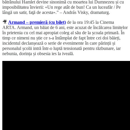
bătrânului Hamlet devine sinonimă cu moartea lui Dumnezeu și cu
imposibilitatea învierii: «Un rege atât de bun! Ca un luceafăr / Pe
lângă un satir, faţă de acesta».” – András Visky, dramaturg.
🎥
Armand – premieră (cu bilet)
de la ora 19:45 la Cinema
ARTA. Armand, un băiat de 6 ani, este acuzat de încălcarea limitelor
în prietenia cu cel mai apropiat coleg al său de la școala primară. În
timp ce nimeni nu știe ce s-a întâmplat de fapt între cei doi băieți,
incidentul declanșează o serie de evenimente în care părinții și
personalul școlii intră într-o luptă tensionată pentru răzbunare, iar
nebunia, dorința și obsesia ies la iveală.