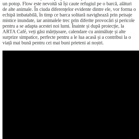
un potop. Flow este nevoită să își caute refugiul pe o barcă, alături
de alte animale. În ciuda diferențelor evidente dintre ele, vor forma o
echipă imbatabilă, în timp ce barca solitară navighează prin peisaje
mistice inundate, iar animalele trec prin diferite provocări și pericole
pentru a se adapta acestei noi lumi. Înainte și după proiecție, la
ARTA Café, veți găsi mărțișoare, calendare cu animăluțe și alte
surprize simpatice, perfecte pentru a le lua acasă și a contribui la o
viață mai bună pentru cei mai buni prieteni ai noștri.