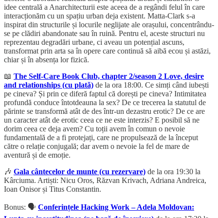
idee centrală a Anarchitecturii este aceea de a regândi felul în care
interacționăm cu un spațiu urban deja existent. Matta-Clark s-a
inspirat din structurile și locurile neglijate ale orașului, concentrându-
se pe clădiri abandonate sau în ruină. Pentru el, aceste structuri nu
reprezentau degradări urbane, ci aveau un potențial ascuns,
transformat prin arta sa în opere care continuă să aibă ecou și astăzi,
chiar și în absența lor fizică.
📖
The Self-Care Book Club, chapter 2/season 2 Love, desire
and relationships (cu plată)
de la ora 18:00. Ce simți când iubești
pe cineva? Și prin ce diferă faptul că dorești pe cineva? Intimitatea
profundă conduce întotdeauna la sex? De ce trecerea la statutul de
părinte se transformă atât de des într-un dezastru erotic? De ce are
un caracter atât de erotic ceea ce ne este interzis? E posibil să ne
dorim ceea ce deja avem? Cu toții avem în comun o nevoie
fundamentală de a fi protejați, care ne propulsează de la început
către o relație conjugală; dar avem o nevoie la fel de mare de
aventură și de emoție.
🎶
Gala cântecelor de munte (cu rezervare)
de la ora 19:30 la
Kârciuma. Artiști: Nicu Oros, Răzvan Krivach, Adriana Andreica,
Ioan Onisor și Titus Constantin.
Bonus: 🗣️
Conferințele Hacking Work – Adela Moldovan: