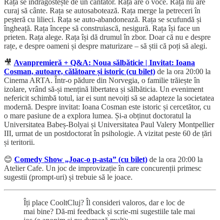
Rața se îndrăgostește de un cântător. Rața are o voce. Rața nu are
curaj să cânte. Rața se autosabotează. Rața merge la petreceri în
peșteră cu lilieci. Rața se auto-abandonează. Rața se scufundă și
îngheață. Rața începe să construiască, nesigură. Rața își face un
prieten. Rața alege. Rața își dă drumul în zbor. Doar că nu e despre
rațe, e despre oameni și despre maturizare – să știi că poți să alegi.
🎥
Avanpremieră + Q&A: Noua sălbăticie | Invitat: Ioana
Cosman, autoare, călătoare și istoric (cu bilet)
de la ora 20:00 la
Cinema ARTA. Într-o pădure din Norvegia, o familie trăiește în
izolare, vrând să-și mențină libertatea și sălbăticia. Un eveniment
nefericit schimbă totul, iar ei sunt nevoiți să se adapteze la societatea
modernă. Despre invitat: Ioana Cosman este istoric și cercetător, cu
o mare pasiune de a explora lumea. Și-a obținut doctoratul la
Universitatea Babeș-Bolyai și Universitatea Paul Valery Montpellier
III, urmat de un postdoctorat în psihologie. A vizitat peste 60 de țări
și teritorii.
😊
Comedy Show „Joac-o p-asta” (cu bilet)
de la ora 20:00 la
Atelier Cafe. Un joc de improvizație în care concurenții primesc
sugestii (prompt-uri) și trebuie să le joace.
Îți place CooltCluj? Îl consideri valoros, dar e loc de
mai bine? Dă-mi feedback și scrie-mi sugestiile tale mai