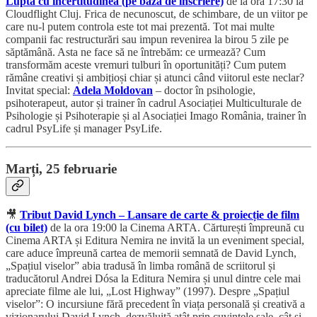
Lupta cu incertitudinea (pe bază de înscriere)
de la ora 17:30 la
Cloudflight Cluj. Frica de necunoscut, de schimbare, de un viitor pe
care nu-l putem controla este tot mai prezentă. Tot mai multe
companii fac restructurări sau impun revenirea la birou 5 zile pe
săptămână. Asta ne face să ne întrebăm: ce urmează? Cum
transformăm aceste vremuri tulburi în oportunități? Cum putem
rămâne creativi și ambițioși chiar și atunci când viitorul este neclar?
Invitat special:
Adela Moldovan
– doctor în psihologie,
psihoterapeut, autor și trainer în cadrul Asociației Multiculturale de
Psihologie și Psihoterapie și al Asociației Imago România, trainer în
cadrul PsyLife și manager PsyLife.
Marți, 25 februarie
🎥
Tribut David Lynch – Lansare de carte & proiecție de film
(cu bilet)
de la ora 19:00 la Cinema ARTA. Cărturești împreună cu
Cinema ARTA și Editura Nemira ne invită la un eveniment special,
care aduce împreună cartea de memorii semnată de David Lynch,
„Spațiul viselor” abia tradusă în limba română de scriitorul și
traducătorul Andrei Dósa la Editura Nemira și unul dintre cele mai
apreciate filme ale lui, „Lost Highway” (1997). Despre „Spațiul
viselor”: O incursiune fără precedent în viața personală și creativă a
vizionarului David Lynch, dezvăluită atât prin cuvintele sale, cât și