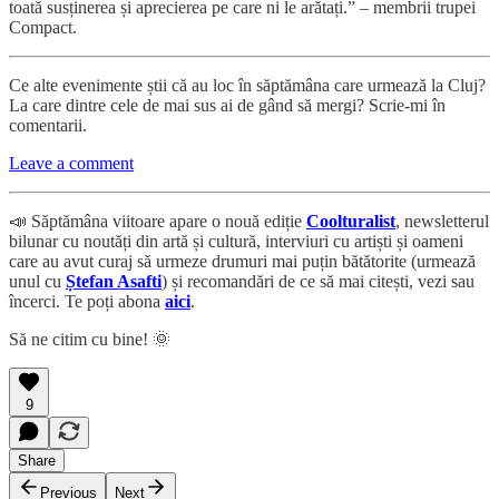
toată susținerea și aprecierea pe care ni le arătați.” – membrii trupei
Compact.
Ce alte evenimente știi că au loc în săptămâna care urmează la Cluj?
La care dintre cele de mai sus ai de gând să mergi? Scrie-mi în
comentarii.
Leave a comment
📣 Săptămâna viitoare apare o nouă ediție
Coolturalist
, newsletterul
bilunar cu noutăți din artă și cultură, interviuri cu artiști și oameni
care au avut curaj să urmeze drumuri mai puțin bătătorite (urmează
unul cu
Ștefan Asafti
) și recomandări de ce să mai citești, vezi sau
încerci. Te poți abona
aici
.
Să ne citim cu bine! 🌞
9
Share
Previous
Next