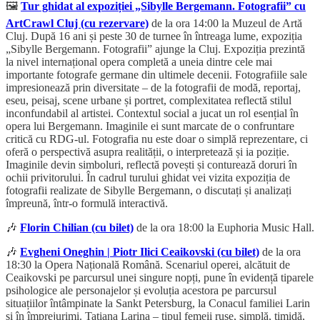
🖼️
Tur ghidat al expoziției „Sibylle Bergemann. Fotografii” cu
ArtCrawl Cluj (cu rezervare)
de la ora 14:00 la Muzeul de Artă
Cluj. După 16 ani și peste 30 de turnee în întreaga lume, expoziția
„Sibylle Bergemann. Fotografii” ajunge la Cluj. Expoziția prezintă
la nivel internațional opera completă a uneia dintre cele mai
importante fotografe germane din ultimele decenii. Fotografiile sale
impresionează prin diversitate – de la fotografii de modă, reportaj,
eseu, peisaj, scene urbane și portret, complexitatea reflectă stilul
inconfundabil al artistei. Contextul social a jucat un rol esențial în
opera lui Bergemann. Imaginile ei sunt marcate de o confruntare
critică cu RDG-ul. Fotografia nu este doar o simplă reprezentare, ci
oferă o perspectivă asupra realității, o interpretează și ia poziție.
Imaginile devin simboluri, reflectă povești și conturează doruri în
ochii privitorului. În cadrul turului ghidat vei vizita expoziția de
fotografii realizate de Sibylle Bergemann, o discutați și analizați
împreună, într-o formulă interactivă.
🎶
Florin Chilian (cu bilet)
de la ora 18:00 la Euphoria Music Hall.
🎶
Evgheni Oneghin | Piotr Ilici Ceaikovski (cu bilet)
de la ora
18:30 la Opera Națională Română. Scenariul operei, alcătuit de
Ceaikovski pe parcursul unei singure nopți, pune în evidență tiparele
psihologice ale personajelor și evoluția acestora pe parcursul
situațiilor întâmpinate la Sankt Petersburg, la Conacul familiei Larin
și în împrejurimi. Tatiana Larina – tipul femeii ruse, simplă, timidă,