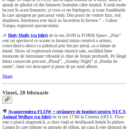
ajutați de gândul că din întuneric înaintăm către lumină. Există multe
lucruri în acest întuneric; și ceea ce nu înțelegem, și toate fundăturile
în care ajungem pe parcursul vieții. Din punct de vedere fizic, toți
dispărem, întrebarea este dacă ne încredem în înviere.” – Gábor
Tompa, regizorul spectacolului.
🎶
Holy Molly (cu bilet)
de la ora 20:00 la FORM Space. „Puls”
este un spectacol ce scoate la lumină inima creativă a artistei,
conectând-o direct cu publicul prin fiecare piesă, ca o bătaie de
inimă. Show-ul explorează esența muzicii sale, oscilând între
momente de intensitate vibrantă și clipe de liniște profundă. Pe lângă
hituri cunoscute precum „Plouă”, „Sunday Night” și „Pastila de
somn”, fanii vor descoperi și piese de pe noul album.
Share
Vineri, 28 februarie
🎥
Avanpremiera FLOW + strângere de fonduri pentru NUCA
Animal Welfare (cu bilet)
de la ora 17:00 la Cinema ARTA. Flow
este o pisică singuratică, a cărei viață se desfășoară liniștit în pădure.
Lumea în care trăiește se apropie de sfârșit, iar casa îi este distrusă de