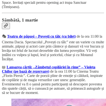
Space. Invitați speciali pentru opening act trupa Sanctuar
(Timișoara).
Sâmbătă, 1 martie
🎭
Teatru de păpuși – Povești cu tâlc (cu bilet)
de la ora 11:00 la
Cinema Dacia. Spectacolul „Povești cu tâlc” este un variete cu multe
animale, păpuși și actori care prin cântece și dansuri vă vor bucura și
învăța tot felul de lucruri deosebite din lumea poveștilor. Vă veți
intâlni cu vulpea și lupul, leul și șoricelul, chiar și cu Motanul
Încălțat.
📖
Lansarea cărții: „Zâmbetul copilăriei în rime” – Violeta
Chifor (pe bază de rezervare)
de la ora 11:00 la Cinema Teatru
„Florin Piersic”. Carte de poezii pline de emoție și căldură, inspirate
de copilărie și de magia versurilor care unesc generațiile.
Evenimentul va fi o șansă pentru participanți să descopere povestea
din spatele cărții, să o cunoască pe autoare, să primească autografe și
să se bucure de moment.