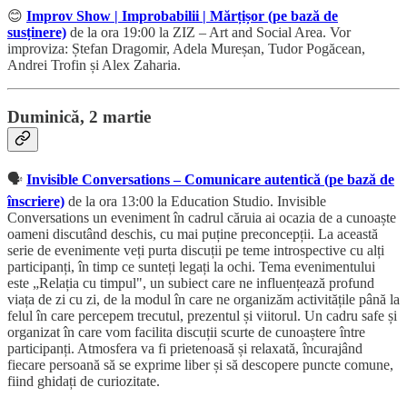
😊
Improv Show | Improbabilii | Mărțișor (pe bază de
susținere)
de la ora 19:00 la ZIZ – Art and Social Area. Vor
improviza: Ștefan Dragomir, Adela Mureșan, Tudor Pogăcean,
Andrei Trofin și Alex Zaharia.
Duminică, 2 martie
🗣️
Invisible Conversations – Comunicare autentică (pe bază de
înscriere)
de la ora 13:00 la Education Studio. Invisible
Conversations un eveniment în cadrul căruia ai ocazia de a cunoaște
oameni discutând deschis, cu mai puține preconcepții. La această
serie de evenimente veți purta discuții pe teme introspective cu alți
participanți, în timp ce sunteți legați la ochi. Tema evenimentului
este „Relația cu timpul", un subiect care ne influențează profund
viața de zi cu zi, de la modul în care ne organizăm activitățile până la
felul în care percepem trecutul, prezentul și viitorul. Un cadru safe și
organizat în care vom facilita discuții scurte de cunoaștere între
participanți. Atmosfera va fi prietenoasă și relaxată, încurajând
fiecare persoană să se exprime liber și să descopere puncte comune,
fiind ghidați de curiozitate.