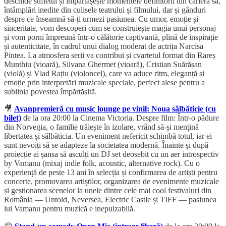
deschide sufletul și împărtășește momentele definitorii din cariera sa,
întâmplări inedite din culisele teatrului și filmului, dar și gânduri
despre ce înseamnă să-ți urmezi pasiunea. Cu umor, emoție și
sinceritate, vom descoperi cum se construiește magia unui personaj
și vom porni împreună într-o călătorie captivantă, plină de inspirație
și autenticitate, în cadrul unui dialog moderat de actrița Narcisa
Pintea. La atmosfera serii va contribui și cvartetul format din Rareș
Munthiu (vioară), Silvana Ghermet (vioară), Cristian Suărășan
(violă) și Vlad Rațiu (violoncel), care va aduce ritm, eleganță și
emoție prin interpretări muzicale speciale, perfect alese pentru a
sublinia povestea împărtășită.
🎥
Avanpremieră cu music lounge pe vinil: Noua sălbăticie (cu
bilet)
de la ora 20:00 la Cinema Victoria. Despre film: Într-o pădure
din Norvegia, o familie trăiește în izolare, vrând să-și mențină
libertatea și sălbăticia. Un eveniment nefericit schimbă totul, iar ei
sunt nevoiți să se adapteze la societatea modernă. Înainte și după
proiecție ai șansa să asculți un DJ set deosebit cu un aer introspectiv
by Vamanu (mixaj indie folk, acoustic, alternative rock). Cu o
experiență de peste 13 ani în selecția și confirmarea de artiști pentru
concerte, promovarea artiștilor, organizarea de evenimente muzicale
și gestionarea scenelor la unele dintre cele mai cool festivaluri din
România — Untold, Neversea, Electric Castle și TIFF — pasiunea
lui Vamanu pentru muzică e inepuizabilă.