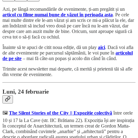
Azi, pe lângă recomandările de evenimente, ți-am pregătit și un
articol cu filme numai bune de văzut în perioada asta
. Pe cele
mai multe dintre ele le-am văzut și am scris ce mi-a plăcut la ele, dar
am îndrăznit să includ vreo două pe care încă nu le-am văzut, dar
despre care am auzit multe de bine. Oricum, sunt aproape sigură că
ceva tot o să-ți facă cu ochiul.
Înainte să te apuci de citit noua ediție, dă un play
aici
. Dacă voi afla
de alte evenimente pe parcursul săptămânii, le voi pune în
articolul
de pe site
– mai fă câte-un popas și acolo din când în când.
Trimite acest newsletter mai departe, că merită și prietenii tăi să afle
din vreme de evenimente.
Luni, 24 februarie
🖼️
The Silent Stories of the City || Expoziție colectivă
între orele
10 și 17 la La Cave (str. IIC Brătianu 22). Expoziția își are inspirația
în conceptul de Anarchitectură, un termen creat de Gordon Matta-
Clark, combinând cuvintele „anarhie” și „arhitectură” pentru a
descrie o abordare radicală asupra spațiului urban și clădirilor. O