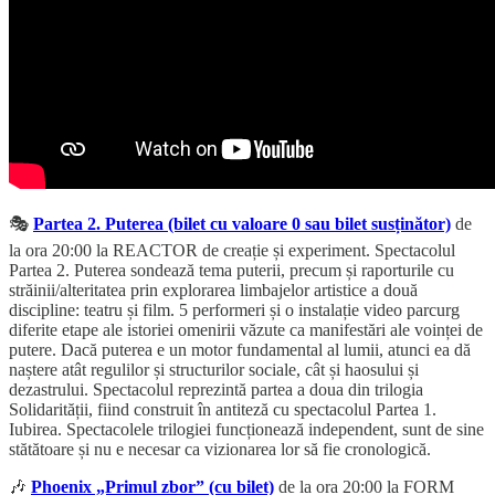
🎭
Partea 2. Puterea (bilet cu valoare 0 sau bilet susținător)
de
la ora 20:00 la REACTOR de creație și experiment. Spectacolul
Partea 2. Puterea sondează tema puterii, precum și raporturile cu
străinii/alteritatea prin explorarea limbajelor artistice a două
discipline: teatru și film. 5 performeri și o instalație video parcurg
diferite etape ale istoriei omenirii văzute ca manifestări ale voinței de
putere. Dacă puterea e un motor fundamental al lumii, atunci ea dă
naștere atât regulilor și structurilor sociale, cât și haosului și
dezastrului. Spectacolul reprezintă partea a doua din trilogia
Solidarității, fiind construit în antiteză cu spectacolul Partea 1.
Iubirea. Spectacolele trilogiei funcționează independent, sunt de sine
stătătoare și nu e necesar ca vizionarea lor să fie cronologică.
🎶
Phoenix „Primul zbor” (cu bilet)
de la ora 20:00 la FORM