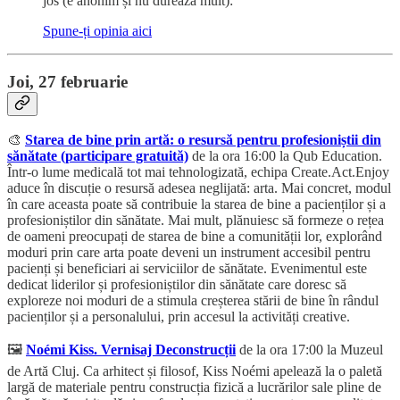
jos (e anonim și nu durează mult):
Spune-ți opinia aici
Joi, 27 februarie
🎨
Starea de bine prin artă: o resursă pentru profesioniștii din
sănătate (participare gratuită)
de la ora 16:00 la Qub Education.
Într-o lume medicală tot mai tehnologizată, echipa Create.Act.Enjoy
aduce în discuție o resursă adesea neglijată: arta. Mai concret, modul
în care aceasta poate să contribuie la starea de bine a pacienților și a
profesioniștilor din sănătate. Mai mult, plănuiesc să formeze o rețea
de oameni preocupați de starea de bine a comunității lor, explorând
moduri prin care arta poate deveni un instrument accesibil pentru
pacienți și beneficiari ai serviciilor de sănătate. Evenimentul este
dedicat liderilor și profesioniștilor din sănătate care doresc să
exploreze noi moduri de a stimula creșterea stării de bine în rândul
pacienților și a personalului, prin accesul la activități creative.
🖼️
Noémi Kiss. Vernisaj Deconstrucții
de la ora 17:00 la Muzeul
de Artă Cluj. Ca arhitect și filosof, Kiss Noémi apelează la o paletă
largă de materiale pentru construcția fizică a lucrărilor sale pline de