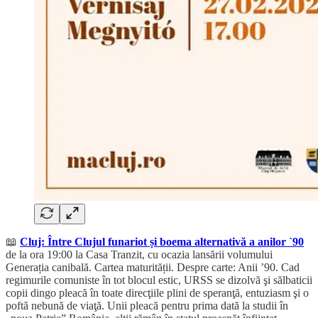
📖
Cluj: Între Clujul funariot și boema alternativă a anilor `90
de la ora 19:00 la Casa Tranzit, cu ocazia lansării volumului
Generația canibală. Cartea maturității. Despre carte: Anii ’90. Cad
regimurile comuniste în tot blocul estic, URSS se dizolvă şi sălbaticii
copii dingo pleacă în toate direcţiile plini de speranţă, entuziasm şi o
poftă nebună de viaţă. Unii pleacă pentru prima dată la studii în