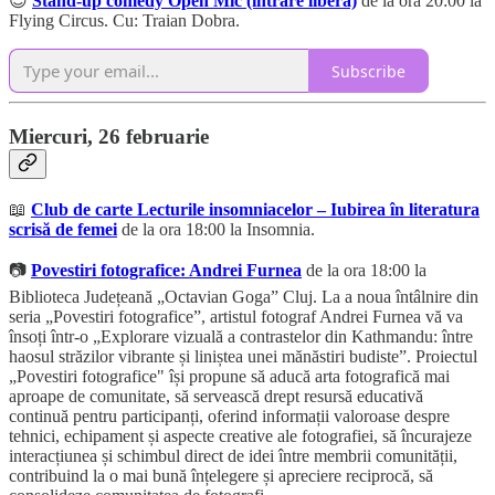
😊
Stand-up comedy Open Mic (intrare liberă)
de la ora 20:00 la
Flying Circus. Cu: Traian Dobra.
Subscribe
Miercuri, 26 februarie
📖
Club de carte Lecturile insomniacelor – Iubirea în literatura
scrisă de femei
de la ora 18:00 la Insomnia.
📷
Povestiri fotografice: Andrei Furnea
de la ora 18:00 la
Biblioteca Județeană „Octavian Goga” Cluj. La a noua întâlnire din
seria „Povestiri fotografice”, artistul fotograf Andrei Furnea vă va
însoți într-o „Explorare vizuală a contrastelor din Kathmandu: între
haosul străzilor vibrante și liniștea unei mănăstiri budiste”. Proiectul
„Povestiri fotografice" își propune să aducă arta fotografică mai
aproape de comunitate, să servească drept resursă educativă
continuă pentru participanți, oferind informații valoroase despre
tehnici, echipament și aspecte creative ale fotografiei, să încurajeze
interacțiunea și schimbul direct de idei între membrii comunității,
contribuind la o mai bună înțelegere și apreciere reciprocă, să