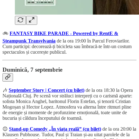
🚲
FANTASY BIKE PARADE - Powered by RentE &
Steampunk Transylvania
de la ora 19:00 în Parcul Feroviarilor.
Cum participi: decorează-ți bicicleta sau îmbracă-te într-un costum
spectaculos și cucerește publicul.
Duminică, 7 septembrie
🎶
September Story | Concert (cu bilet)
de la ora 18:30 la Opera
Națională Cluj. Pe scenă vor străluci interpreți cu o carismă aparte:
solista Monica Anghel, baritonul Florin Estefan, și tenorii Cristian
Mogoșan și Hector Lopez. Atmosfera va alterna între ritmuri pline
de energie și momente de profunzime emoțională, toate unite de
bucuria și căldura începutului de toamnă.
😊
Stand-up Comedy „În viața reală” (cu bilet)
de la ora 20:00 la
Klausen Pubhouse. Tudor, Paul și Traian și-au uitat parolele de la