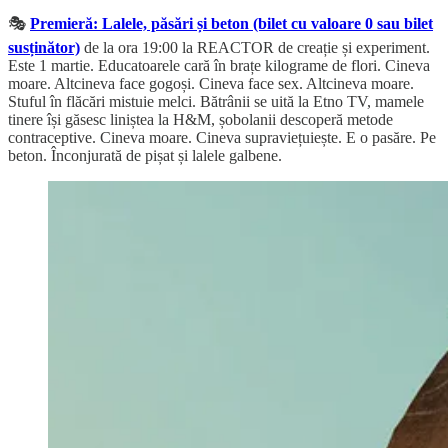
🎭
Premieră: Lalele, păsări și beton (bilet cu valoare 0 sau bilet
susținător)
de la ora 19:00 la REACTOR de creație și experiment.
Este 1 martie. Educatoarele cară în brațe kilograme de flori. Cineva
moare. Altcineva face gogoși. Cineva face sex. Altcineva moare.
Stuful în flăcări mistuie melci. Bătrânii se uită la Etno TV, mamele
tinere își găsesc liniștea la H&M, șobolanii descoperă metode
contraceptive. Cineva moare. Cineva supraviețuiește. E o pasăre. Pe
beton. Înconjurată de pișat și lalele galbene.