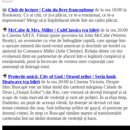
📖
Club de lecture | Coin du livre francophone
de la ora 18:00 la
Bookstory. Ce ai citit, ce ți-a plăcut, ce te-a emoționat, ce te-a
impresionat? Mergi să-ți împărtășești ideile într-un cadru plăcut.
🎥
McCabe & Mrs. Miller | CultClassics (cu bilet)
de la ora 20:00
la Cinema ARTA. Filmul spune povestea lui John McCabe (Warren
Beatty), un aventurier cu vise de îmbogățire rapidă, care ajunge într-
o așezare minieră din nord-vestul american și deschide un bordel cu
ajutorul lui Constance Miller (Julie Christie). Relația dintre cei doi
evoluează dintr-un parteneriat de afaceri într-o legătură complexă și
emoționantă, pusă la încercare de venirea unei corporații care
amenință să distrugă totul.
🎥
Proiecție unică: City of God / Orașul zeilor | Seria lunii:
Heatwave (cu bilet)
de la ora 20:00 la Cinema Victoria. Despre
film: Buscapé este un băiat timid din cartierul mărginaș Cidade de
Deus („Orașul Zeilor”) din Rio, care visează să devină fotograf și să
scape de viața marcată de violență și razii ale poliției. În același timp,
Dadinho, un puști de aceeași vârstă, își dorește să devină cel mai
temut criminal din oraș. Sub influența șefilor de gașcă, el pornește pe
drumul crimei, în timp ce Buscapé rămâne martor al transformării
cartierului într-un tărâm dominat de violență și haos.