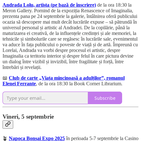
Andrada Lolu, artista (pe bază de înscriere)
de la ora 18:30 la
Meron Gallery. Pornind de la expoziția Renascence of Imaginalia,
prezenta pana pe 24 septembrie la galerie, întâlnirea oferă publicului
ocazia să descopere mai mult decât lucrările expuse – să pătrundă în
universul personal și artistic al Andradei. De la copilărie, până la
maturizarea ei creativă, de la influențele credinței și ale memoriei, la
tehnicile și simbolurile care se regăsesc în lucrările sale, evenimentul
va aduce în fața publicului o poveste de viață și de artă. Împreună cu
Lorelai, Andrada va vorbi despre procesul ei artistic, despre
Imaginalia ca teritoriu interior și despre felul în care pictura devine
un dialog între vizibil și invizibil, între fragilitate și forță, între
întrebări și revelații.
📖
Club de carte „Viața mincinoasă a adulților”, romanul
Elenei Ferrante
, de la ora 18:30 la Book Corner Librarium.
Subscribe
Vineri, 5 septembrie
🪴
Napoca Bonsai Expo 2025
în perioada 5-7 septembrie la Casino