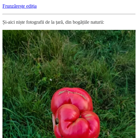
Frunzărește ediția
Și-aici niște fotografii de la țară, din bogățiile naturii:
Ce alte evenimente știi că au loc în săptămâna care urmează la Cluj?
La care dintre cele de mai sus plănuiești să mergi? Scrie-mi în
comentarii.
Leave a comment
Pe duminica viitoare! 🌞
15