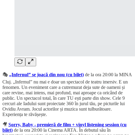
🎭
„Infernul” se joacă din nou (cu bilet)
de la ora 20:00 la MINA
Cluj. „Infernul” nu mai e doar un spectacol de teatru imersiv. E un
fenomen. Un eveniment care a cutremurat deja sute de oameni și
care revine, mai intens, mai profund, mai aproape ca oricând de
public. Un spectacol total, în care TU ești parte din show. Cele 9
cercuri ale Iadului sunt proiectate 360 în jurul tău, pe picturile lui
Ovidiu Avram. Jocul actorilor și muzica sunt tulburătoare.
Experiența te răvășește.
🎥
Sorry, Baby - premieră de film + vinyl listening session (cu
bilet)
de la ora 20:00 la Cinema ARTA. În debutul său în