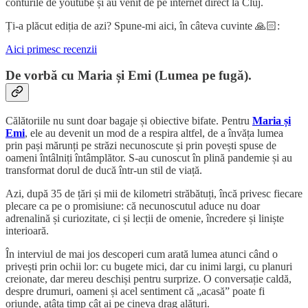
conturile de youtube și au venit de pe internet direct la Cluj.
Ți-a plăcut ediția de azi? Spune-mi aici, în câteva cuvinte 🙏🏻:
Aici primesc recenzii
De vorbă cu Maria și Emi (Lumea pe fugă).
Călătoriile nu sunt doar bagaje și obiective bifate. Pentru
Maria și
Emi
, ele au devenit un mod de a respira altfel, de a învăța lumea
prin pași mărunți pe străzi necunoscute și prin povești spuse de
oameni întâlniți întâmplător. S-au cunoscut în plină pandemie și au
transformat dorul de ducă într-un stil de viață.
Azi, după 35 de țări și mii de kilometri străbătuți, încă privesc fiecare
plecare ca pe o promisiune: că necunoscutul aduce nu doar
adrenalină și curiozitate, ci și lecții de omenie, încredere și liniște
interioară.
În interviul de mai jos descoperi cum arată lumea atunci când o
privești prin ochii lor: cu bugete mici, dar cu inimi largi, cu planuri
creionate, dar mereu deschiși pentru surprize. O conversație caldă,
despre drumuri, oameni și acel sentiment că „acasă” poate fi
oriunde, atâta timp cât ai pe cineva drag alături.