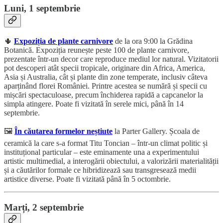
Luni, 1 septembrie
🌵
Expoziția de plante carnivore
de la ora 9:00 la Grădina
Botanică. Expoziția reunește peste 100 de plante carnivore,
prezentate într-un decor care reproduce mediul lor natural. Vizitatorii
pot descoperi atât specii tropicale, originare din Africa, America,
Asia și Australia, cât și plante din zone temperate, inclusiv câteva
aparținând florei României. Printre acestea se numără și specii cu
mișcări spectaculoase, precum închiderea rapidă a capcanelor la
simpla atingere. Poate fi vizitată în serele mici, până în 14
septembrie.
🖼️
În căutarea formelor neștiute
la Parter Gallery. Școala de
ceramică la care s-a format Titu Toncian – într-un climat politic și
instituțional particular – este eminamente una a experimentului
artistic multimedial, a interogării obiectului, a valorizării materialității
și a căutărilor formale ce hibridizează sau transgresează medii
artistice diverse. Poate fi vizitată până în 5 octombrie.
Marți, 2 septembrie