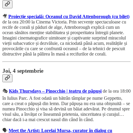
🎥
Proiecție specială: Oceanul cu David Attenborough (cu bilet)
de la ora 20:00 la Cinema Victoria. Prin secvențe spectaculoase cu
recife de corali și păduri de alge, Attenborough explică cum un
ocean sănătos menține stabilitatea și prosperitatea întregii planete.
Imagini cinematografice uimitoare și captivante surprind miracolul
vieții subacvatice și dezvăluie, ca niciodată până acum, realitățile și
provocările cu care se confruntă oceanul – de la tehnici de pescuit
distructive până la pălirea în masă a recifurilor de corali.
Joi, 4 septembrie
🎭
Kids Thursdays – Pinocchio | teatru de păpuși
de la ora 18:00
în Iulius Parc. A fost odată un bătrân tâmplar pe nume Geppetto,
care a creat o păpușă din lemn. Dar păpușa nu era una obișnuită – se
numea Pinocchio și visa să devină un băiat adevărat. Pe drumul spre
visul său, a învățat ce înseamnă prietenia, sinceritatea și curajul…
chiar dacă i-a mai crescut nasul din când în când.
🗣️
Meet the Artist: Lorelai Mursa, curator în dialog cu