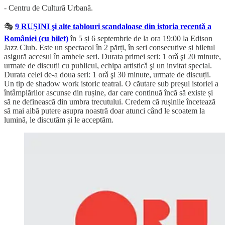
- Centru de Cultură Urbană.
🎭
9 RUȘINI şi alte tablouri scandaloase din istoria recentǎ a
României (cu bilet)
în 5 și 6 septembrie de la ora 19:00 la Edison
Jazz Club. Este un spectacol în 2 părți, în seri consecutive și biletul
asigură accesul în ambele seri. Durata primei seri: 1 orǎ şi 20 minute,
urmate de discuții cu publicul, echipa artisticǎ şi un invitat special.
Durata celei de-a doua seri: 1 orǎ şi 30 minute, urmate de discuții.
Un tip de shadow work istoric teatral. O căutare sub preșul istoriei a
întâmplărilor ascunse din rușine, dar care continuă încă să existe și
să ne definească din umbra trecutului. Credem că rușinile încetează
să mai aibă putere asupra noastră doar atunci când le scoatem la
lumină, le discutăm și le acceptăm.