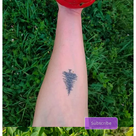
Share
Previous
Next
Discussion about this post
Comments
Restacks
Top
Latest
Discussions
No posts
Ready for more?
Subscribe
© 2026 Izabella Lukács
·
Privacy
∙
Terms
∙
Collection notice