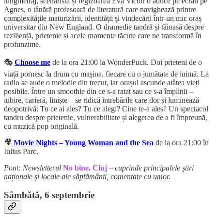
lungmetraj, scenarista și regizoarea Eva Victor o aduce pe ecran pe
Agnes, o tânără profesoară de literatură care navighează printre
complexitățile maturizării, identității și vindecării într-un mic oraș
universitar din New England. O dramedie tandră și tăioasă despre
reziliență, prietenie și acele momente tăcute care ne transformă în
profunzime.
🎭
Choose me
de la ora 21:00 la WonderPuck. Doi prieteni de o
viață pornesc la drum cu mașina, fiecare cu o jumătate de inimă. La
radio se aude o melodie din trecut, iar orașul ascunde atâtea vieți
posibile. Între un smoothie din ce s-a ratat sau ce s-a împlinit –
iubire, carieră, liniște – se ridică întrebările care dor și luminează
deopotrivă: Tu ce ai ales? Tu ce alegi? Cine te-a ales? Un spectacol
tandru despre prietenie, vulnerabilitate și alegerea de a fi împreună,
cu muzică pop originală.
🎥
Movie Nights – Young Woman and the Sea
de la ora 21:00 în
Iulius Parc.
Pont: Newsletterul
No bine, Cluj
–
cuprinde principalele știri
naționale și locale ale săptămânii, comentate cu umor.
Sâmbătă, 6 septembrie