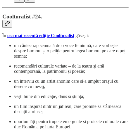
Coolturalist #24.
În
cea mai recentă ediție Coolturalist
găsești:
un cântec rap semnată de o voce feminină, care vorbește
despre burnout și o petiție pentru legea burnout pe care o poți
semna;
recomandări culturale variate – de la teatru și artă
contemporană, la patrimoniu și poezie;
un interviu cu un artist anonim care și-a umplut orașul cu
desene cu mesaj;
vești bune din educație, dans și știință;
un film inspirat dintr-un jaf real, care promite să stârnească
discuții aprinse;
oportunități pentru trupele emergente și proiecte culturale care
duc România pe harta Europei.