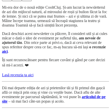
Mi-era dor de o nouă ediție CooltCluj. Și-am lucrat la newsletterul
de azi din mijlocul naturii, al mirosului de roșii și bulion făcut la foc
de lemne. Și nici că se putea mai frumos – azi e și ultima zi de vară.
Mâine începe toamna, urmează să înceapă stagiunea la teatru și
doamna Toamnă să-și facă simțită încet prezența.
Dacă deschizi acest newsletter cu plăcere, îl consideri util și ai cules
măcar o dată o idee de eveniment pe sufletul tău,
am nevoie de
ajutorul tău
. Din orice parte ai privi-o, dacă ai ceva relevant de
spus referitor despre ceea ce fac, m-aș bucura să-mi lași
o recenzie
aici
.
Îți sunt recunoscătoare pentru fiecare cuvânt și gând pe care decizi
să mi-l acorzi. ❤️
Lasă recenzia ta aici
Dă mai departe ediția de azi și prietenilor tăi și fii primul din gașcă
află ce mișcă prin oraș și vine cu veștile bune. Dacă aflu de alte
evenimente pe parcursul săptămânii, le voi pune în
articolul de pe
site
– să mai faci câte-un popas și acolo.