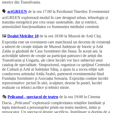
istorice din Transilvania.
🗣️
actGREEN
de la ora 17:00 la Pavilionul Tinerilor. Evenimentul
actGREEN explorează modul în care designul urban, tehnologia și
tranziția energetică pot crea orașe sustenabile, dar și estetice,
armonizând funcționalitatea cu frumusețea mediului construit.
🖼️
Dealul Melcilor 10
de la ora 18:00 la Muzeul de Artă Cluj.
Expoziția este un eveniment care marchează un deceniu de existență
a taberei de creație inițiate de Muzeul Județean de Istorie și Artă
Zalău și găzduită de Casa Szentimrei din Stana. În acești ani, la
activitățile taberei de creație au participat patruzeci de artiști din
Transilvania și Ungaria, ale căror lucrări vor face subiectul unui
catalog de specialitate. Simpozionul, organizat cu sprijinul Centrului
de Cultură și Artă al Județului Sălaj, a ajuns la a zecea ediție sub
conducerea artistului Attila Szabó, partenerii evenimentului fiind
Fundația Szentimrei și Asociația Sensaria. Expoziția conține lucrări
reprezentative: picturi în ulei, sculpturi, desene în pastel, lucrări
realizate cu tehnici acrilice și tehnici mixte.
🎭
Pelicanul - spectacol de teatru
de la ora 19:00 la Cinema
Dacia. „Pelicanul” explorează complexitatea relațiilor familiale și
lupta interioară a personajelor printr-un teatru modern, intim și
provocator. Un spectacol despre sacrificiu, înstrăinare și dorința de a