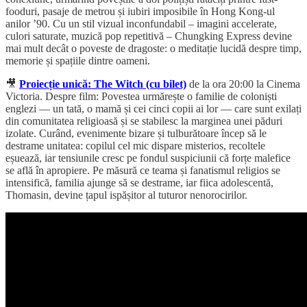
fooduri, pasaje de metrou și iubiri imposibile în Hong Kong-ul
anilor ’90. Cu un stil vizual inconfundabil – imagini accelerate,
culori saturate, muzică pop repetitivă – Chungking Express devine
mai mult decât o poveste de dragoste: o meditație lucidă despre timp,
memorie și spațiile dintre oameni.
🎥
Proiecție unică: The Witch (cu bilet)
de la ora 20:00 la Cinema
Victoria. Despre film: Povestea urmărește o familie de coloniști
englezi — un tată, o mamă și cei cinci copii ai lor — care sunt exilați
din comunitatea religioasă și se stabilesc la marginea unei păduri
izolate. Curând, evenimente bizare și tulburătoare încep să le
destrame unitatea: copilul cel mic dispare misterios, recoltele
eșuează, iar tensiunile cresc pe fondul suspiciunii că forțe malefice
se află în apropiere. Pe măsură ce teama și fanatismul religios se
intensifică, familia ajunge să se destrame, iar fiica adolescentă,
Thomasin, devine țapul ispășitor al tuturor nenorocirilor.