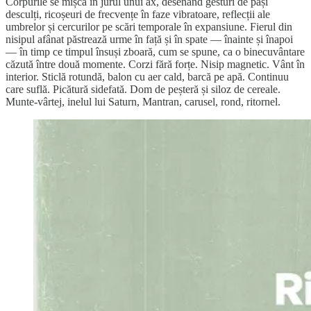
Corpurile se mișcă în jurul unui ax, desenând gesturi de pași
desculți, ricoșeuri de frecvențe în faze vibratoare, reflecții ale
umbrelor și cercurilor pe scări temporale în expansiune. Fierul din
nisipul afânat păstrează urme în față și în spate — înainte și înapoi
— în timp ce timpul însuși zboară, cum se spune, ca o binecuvântare
căzută între două momente. Corzi fără forțe. Nisip magnetic. Vânt în
interior. Sticlă rotundă, balon cu aer cald, barcă pe apă. Continuu
care suflă. Picătură sidefată. Dom de peșteră și siloz de cereale.
Munte-vârtej, inelul lui Saturn, Mantran, carusel, rond, ritornel.