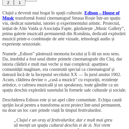
2
1
Clujul a devenit mai bogat în spații culturale.
Edison – House of
Music
transformă fostul cinematograf Steaua Roșie într-un spațiu
viu, dedicat sunetului, istoriei și experimentului artistic. Proiectul,
inițiat de Alin Vaida și Asociația Fapte, găzduiește „Music Gallery”,
prima galerie muzicală permanentă din România, dedicată explorării
muzicii printr-o combinație de arte vizuale, tehnologii audio și
experiențe senzoriale.
Numele „Edison” păstrează memoria locului și îi dă un nou sens.
Da, imobilul a fost unul dintre primele cinematografe din Cluj, dar
istoria clădirii e mult mai veche și mai complexă: aparținea
comunității maghiare, era construită special ca cinematograf și
datează încă de la începutul secolului XX — în jurul anului 1902.
Acum, clădirea devine o „casă a muzicii” cu expoziții, rezidențe
artistice, o cafenea muzicală și un speakeasy, toate gândite ca un
spațiu deschis explorării sunetului în formele sale culturale și sociale.
Deschiderea Edison este și un apel către comunitate. Echipa caută
sprijin local pentru a transforma acest proiect într-unul permanent,
nu doar un loc care prinde viață în timpul festivalurilor.
„Clujul e un oraș al festivalurilor, dar e mult mai greu
să menții un spațiu cultural deschis zi de zi. Noi vrem