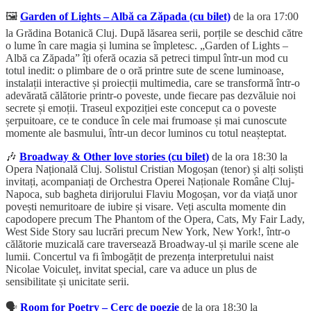
🖼️
Garden of Lights – Albă ca Zăpada (cu bilet)
de la ora 17:00
la Grădina Botanică Cluj. După lăsarea serii, porțile se deschid către
o lume în care magia și lumina se împletesc. „Garden of Lights –
Albă ca Zăpada” îți oferă ocazia să petreci timpul într-un mod cu
totul inedit: o plimbare de o oră printre sute de scene luminoase,
instalații interactive și proiecții multimedia, care se transformă într-o
adevărată călătorie printr-o poveste, unde fiecare pas dezvăluie noi
secrete și emoții. Traseul expoziției este conceput ca o poveste
șerpuitoare, ce te conduce în cele mai frumoase și mai cunoscute
momente ale basmului, într-un decor luminos cu totul neașteptat.
🎶
Broadway & Other love stories (cu bilet)
de la ora 18:30 la
Opera Națională Cluj. Solistul Cristian Mogoșan (tenor) și alți soliști
invitați, acompaniați de Orchestra Operei Naționale Române Cluj-
Napoca, sub bagheta dirijorului Flaviu Mogoșan, vor da viață unor
povești nemuritoare de iubire și visare. Veți asculta momente din
capodopere precum The Phantom of the Opera, Cats, My Fair Lady,
West Side Story sau lucrări precum New York, New York!, într-o
călătorie muzicală care traversează Broadway-ul și marile scene ale
lumii. Concertul va fi îmbogățit de prezența interpretului naist
Nicolae Voiculeț, invitat special, care va aduce un plus de
sensibilitate și unicitate serii.
🗣️
Room for Poetry – Cerc de poezie
de la ora 18:30 la