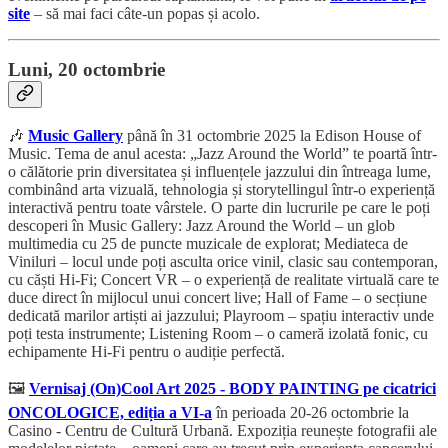
site
– să mai faci câte-un popas și acolo.
Luni, 20 octombrie
🎶
Music Gallery
până în 31 octombrie 2025 la Edison House of
Music. Tema de anul acesta: „Jazz Around the World” te poartă într-
o călătorie prin diversitatea și influențele jazzului din întreaga lume,
combinând arta vizuală, tehnologia și storytellingul într-o experiență
interactivă pentru toate vârstele. O parte din lucrurile pe care le poți
descoperi în Music Gallery: Jazz Around the World – un glob
multimedia cu 25 de puncte muzicale de explorat; Mediateca de
Viniluri – locul unde poți asculta orice vinil, clasic sau contemporan,
cu căști Hi-Fi; Concert VR – o experiență de realitate virtuală care te
duce direct în mijlocul unui concert live; Hall of Fame – o secțiune
dedicată marilor artiști ai jazzului; Playroom – spațiu interactiv unde
poți testa instrumente; Listening Room – o cameră izolată fonic, cu
echipamente Hi-Fi pentru o audiție perfectă.
🖼️
Vernisaj (On)Cool Art 2025 - BODY PAINTING pe cicatrici
ONCOLOGICE, ediția a VI-a
în perioada 20-26 octombrie la
Casino - Centru de Cultură Urbană. Expoziția reunește fotografii ale