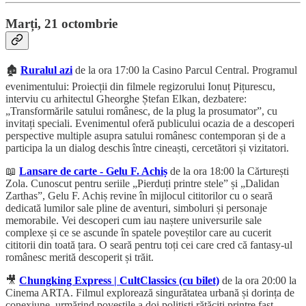
Marți, 21 octombrie
🏚️
Ruralul azi
de la ora 17:00 la Casino Parcul Central. Programul
evenimentului: Proiecții din filmele regizorului Ionuț Pițurescu,
interviu cu arhitectul Gheorghe Ștefan Elkan, dezbatere:
„Transformările satului românesc, de la plug la prosumator”, cu
invitați speciali. Evenimentul oferă publicului ocazia de a descoperi
perspective multiple asupra satului românesc contemporan și de a
participa la un dialog deschis între cineaști, cercetători și vizitatori.
📖
Lansare de carte - Gelu F. Achiș
de la ora 18:00 la Cărturești
Zola. Cunoscut pentru seriile „Pierduți printre stele” și „Dalidan
Zarthas”, Gelu F. Achiș revine în mijlocul cititorilor cu o seară
dedicată lumilor sale pline de aventuri, simboluri și personaje
memorabile. Vei descoperi cum iau naștere universurile sale
complexe și ce se ascunde în spatele poveștilor care au cucerit
cititorii din toată țara. O seară pentru toți cei care cred că fantasy-ul
românesc merită descoperit și trăit.
🎥
Chungking Express | CultClassics (cu bilet)
de la ora 20:00 la
Cinema ARTA. Filmul explorează singurătatea urbană și dorința de
conexiune, urmărind poveștile a doi polițiști rătăciți printre fast-