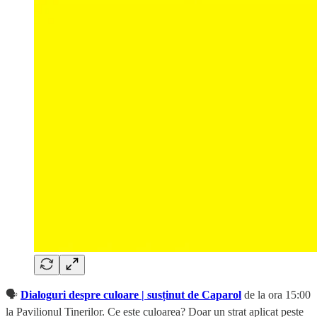
🗣️
Dialoguri despre culoare | susținut de Caparol
de la ora 15:00
la Pavilionul Tinerilor. Ce este culoarea? Doar un strat aplicat peste