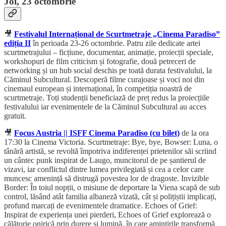
Joi, 23 octombrie
🎥
Festivalul Internațional de Scurtmetraje „Cinema Paradiso”
ediția II
în perioada 23-26 octombrie. Patru zile dedicate artei
scurtmetrajului – ficțiune, documentar, animație, proiecții speciale,
workshopuri de film criticism și fotografie, două petreceri de
networking și un hub social deschis pe toată durata festivalului, la
Căminul Subcultural. Descoperă filme curajoase și voci noi din
cinemaul european și internațional, în competiția noastră de
scurtmetraje. Toți studenții beneficiază de preț redus la proiecțiile
festivalului iar evenimentele de la Căminul Subcultural au acces
gratuit.
🎥
Focus Austria || ISFF Cinema Paradiso (cu bilet)
de la ora
17:30 la Cinema Victoria. Scurtmetraje: Bye, bye, Bowser: Luna, o
tânără artistă, se revoltă împotriva indiferenței prietenilor săi scriind
un cântec punk inspirat de Laugo, muncitorul de pe șantierul de
vizavi, iar conflictul dintre lumea privilegiată și cea a celor care
muncesc amenință să distrugă povestea lor de dragoste. Invizible
Border: În toiul nopții, o misiune de deportare la Viena scapă de sub
control, lăsând atât familia albaneză vizată, cât și polițiștii implicați,
profund marcați de evenimentele dramatice. Echoes of Grief:
Inspirat de experiența unei pierderi, Echoes of Grief explorează o
călătorie onirică prin durere și lumină, în care amintirile transformă