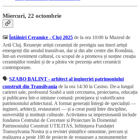
Miercuri, 22 octombrie
🖼️
Întâlniri Ceramice - Cluj 2025
de la ora 10:00 la Muzeul de
Artă Cluj. Reunește artiști ceramiști de prestigiu sau tineri artiști
emergenți din arealul transilvan, dar și din alte centre din România,
într-un eveniment cultural, cu scopul de a promova și susține creația
ceramiștilor români și de a păstra vie prezența artei ceramicii
contemporane.
🗣️
SZABO BALINT - arhitect al ingineriei patrimoniului
construit din Transilvania
de la ora 14:30 la Casino. De-a lungul
carierei sale, profesorul Szabó a unit cercetarea, proiectarea, educația
și publicarea într-o misiune comună: protejarea și valorificarea
patrimoniului arhitectural. A format generații întregi de specialiști —
ingineri, arhitecți, restauratori — și a creat punți între discipline,
universități și instituții culturale. Activitatea sa impresionantă include
fondarea Centrului de Cercetare și Proiectare în Domeniul
Patrimoniului Construit UTILITAS, înființarea Fundației
Transsylvania Nostra și a revistei științifice omonime, precum și
realizarea a peste 100 de proiecte de restaurare a monumentelor