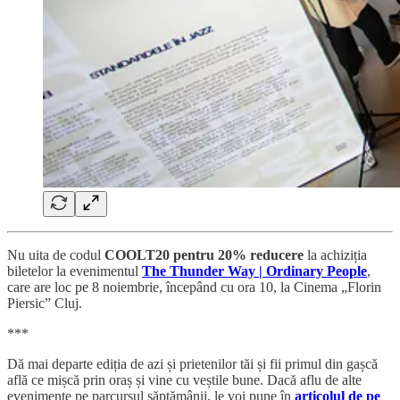
Nu uita de codul
COOLT20 pentru 20% reducere
la achiziția
biletelor la evenimentul
The Thunder Way | Ordinary People
,
care are loc pe 8 noiembrie, începând cu ora 10, la Cinema „Florin
Piersic” Cluj.
***
Dă mai departe ediția de azi și prietenilor tăi și fii primul din gașcă
află ce mișcă prin oraș și vine cu veștile bune. Dacă aflu de alte
evenimente pe parcursul săptămânii, le voi pune în
articolul de pe