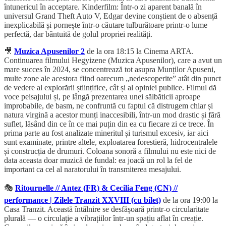
întunericul în acceptare. Kinderfilm: Într-o zi aparent banală în
universul Grand Theft Auto V, Edgar devine conștient de o absență
inexplicabilă și pornește într-o căutare tulburătoare printr-o lume
perfectă, dar bântuită de golul propriei realități.
🎥
Muzica Apusenilor 2
de la ora 18:15 la Cinema ARTA.
Continuarea filmului Hegyizene (Muzica Apusenilor), care a avut un
mare succes în 2024, se concentrează tot asupra Munților Apuseni,
multe zone ale acestora fiind oarecum „nedescoperite” atât din punct
de vedere al explorării științifice, cât și al opiniei publice. Filmul dă
voce peisajului și, pe lângă prezentarea unei sălbăticii aproape
improbabile, de basm, ne confruntă cu faptul că distrugem chiar și
natura virgină a acestor munți inaccesibili, într-un mod drastic și fără
suflet, lăsând din ce în ce mai puțin din ea cu fiecare zi ce trece. În
prima parte au fost analizate mineritul și turismul excesiv, iar aici
sunt examinate, printre altele, exploatarea forestieră, hidrocentralele
și construcția de drumuri. Coloana sonoră a filmului nu este nici de
data aceasta doar muzică de fundal: ea joacă un rol la fel de
important ca cel al naratorului în transmiterea mesajului.
🎭
Ritournelle // Antez (FR) & Cecilia Feng (CN) //
performance | Zilele Tranzit XXVIII (cu bilet)
de la ora 19:00 la
Casa Tranzit. Această întâlnire se desfășoară printr-o circularitate
plurală — o circulație a vibrațiilor într-un spațiu aflat în creație.