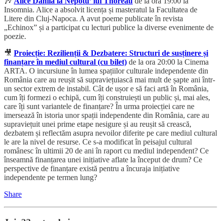
🎶
Alice Dănilă la Nepotu’ lui Thoreau
de la ora 19:00 la
Insomnia. Alice a absolvit licența și masteratul la Facultatea de
Litere din Cluj-Napoca. A avut poeme publicate în revista
„Echinox” și a participat cu lecturi publice la diverse evenimente de
poezie.
🎥
Proiecție: Rezilienții & Dezbatere: Structuri de susținere și
finanțare în mediul cultural (cu bilet)
de la ora 20:00 la Cinema
ARTA. O incursiune în lumea spațiilor culturale independente din
România care au reușit să supraviețuiască mai mult de șapte ani într-
un sector extrem de instabil. Cât de ușor e să faci artă în România,
cum îți formezi o echipă, cum îți construiești un public și, mai ales,
care îți sunt variantele de finanțare? În urma proiecției care ne
imersează în istoria unor spații independente din România, care au
supraviețuit unei prime etape nesigure și au reușit să crească,
dezbatem și reflectăm asupra nevoilor diferite pe care mediul cultural
le are la nivel de resurse. Ce s-a modificat în peisajul cultural
românesc în ultimii 20 de ani în raport cu mediul independent? Ce
înseamnă finanțarea unei inițiative aflate la început de drum? Ce
perspective de finanțare există pentru a încuraja inițiative
independente pe termen lung?
Share