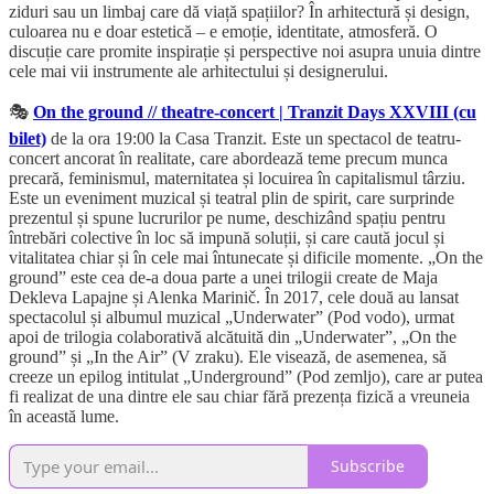
ziduri sau un limbaj care dă viață spațiilor? În arhitectură și design,
culoarea nu e doar estetică – e emoție, identitate, atmosferă. O
discuție care promite inspirație și perspective noi asupra unuia dintre
cele mai vii instrumente ale arhitectului și designerului.
🎭
On the ground // theatre-concert | Tranzit Days XXVIII (cu
bilet)
de la ora 19:00 la Casa Tranzit. Este un spectacol de teatru-
concert ancorat în realitate, care abordează teme precum munca
precară, feminismul, maternitatea și locuirea în capitalismul târziu.
Este un eveniment muzical și teatral plin de spirit, care surprinde
prezentul și spune lucrurilor pe nume, deschizând spațiu pentru
întrebări colective în loc să impună soluții, și care caută jocul și
vitalitatea chiar și în cele mai întunecate și dificile momente. „On the
ground” este cea de-a doua parte a unei trilogii create de Maja
Dekleva Lapajne și Alenka Marinič. În 2017, cele două au lansat
spectacolul și albumul muzical „Underwater” (Pod vodo), urmat
apoi de trilogia colaborativă alcătuită din „Underwater”, „On the
ground” și „In the Air” (V zraku). Ele visează, de asemenea, să
creeze un epilog intitulat „Underground” (Pod zemljo), care ar putea
fi realizat de una dintre ele sau chiar fără prezența fizică a vreuneia
în această lume.
Subscribe