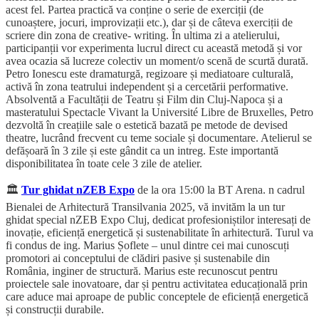
acest fel. Partea practică va conține o serie de exerciții (de
cunoaștere, jocuri, improvizații etc.), dar și de câteva exerciții de
scriere din zona de creative- writing. În ultima zi a atelierului,
participanții vor experimenta lucrul direct cu această metodă și vor
avea ocazia să lucreze colectiv un moment/o scenă de scurtă durată.
Petro Ionescu este dramaturgă, regizoare și mediatoare culturală,
activă în zona teatrului independent și a cercetării performative.
Absolventă a Facultății de Teatru și Film din Cluj-Napoca și a
masteratului Spectacle Vivant la Université Libre de Bruxelles, Petro
dezvoltă în creațiile sale o estetică bazată pe metode de devised
theatre, lucrând frecvent cu teme sociale și documentare. Atelierul se
defășoară în 3 zile și este gândit ca un intreg. Este importantă
disponibilitatea în toate cele 3 zile de atelier.
🏛️
Tur ghidat nZEB Expo
de la ora 15:00 la BT Arena. n cadrul
Bienalei de Arhitectură Transilvania 2025, vă invităm la un tur
ghidat special nZEB Expo Cluj, dedicat profesioniștilor interesați de
inovație, eficiență energetică și sustenabilitate în arhitectură. Turul va
fi condus de ing. Marius Șoflete – unul dintre cei mai cunoscuți
promotori ai conceptului de clădiri pasive și sustenabile din
România, inginer de structură. Marius este recunoscut pentru
proiectele sale inovatoare, dar și pentru activitatea educațională prin
care aduce mai aproape de public conceptele de eficiență energetică
și construcții durabile.