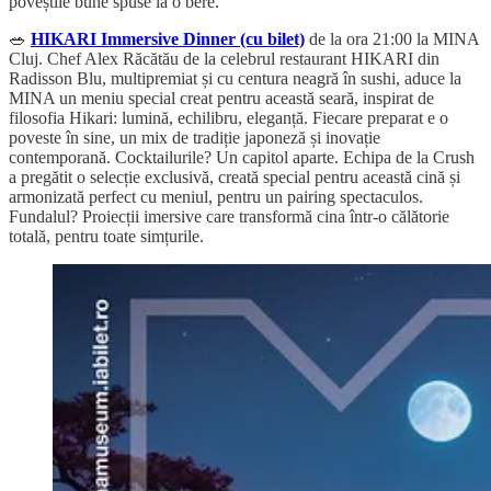
poveștile bune spuse la o bere.
🥗
HIKARI Immersive Dinner (cu bilet)
de la ora 21:00 la MINA
Cluj. Chef Alex Răcătău de la celebrul restaurant HIKARI din
Radisson Blu, multipremiat și cu centura neagră în sushi, aduce la
MINA un meniu special creat pentru această seară, inspirat de
filosofia Hikari: lumină, echilibru, eleganță. Fiecare preparat e o
poveste în sine, un mix de tradiție japoneză și inovație
contemporană. Cocktailurile? Un capitol aparte. Echipa de la Crush
a pregătit o selecție exclusivă, creată special pentru această cină și
armonizată perfect cu meniul, pentru un pairing spectaculos.
Fundalul? Proiecții imersive care transformă cina într-o călătorie
totală, pentru toate simțurile.