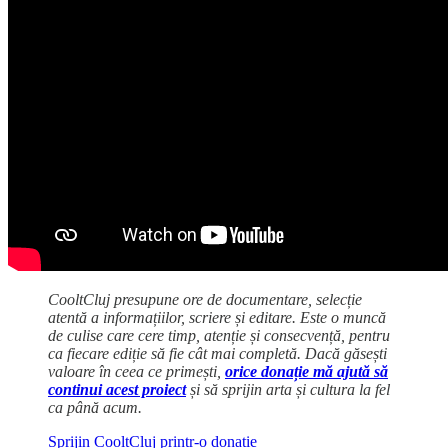
CooltCluj presupune ore de documentare, selecție
atentă a informațiilor, scriere și editare. Este o muncă
de culise care cere timp, atenție și consecvență, pentru
ca fiecare ediție să fie cât mai completă. Dacă găsești
valoare în ceea ce primești,
orice donație mă ajută să
continui acest proiect
și să sprijin arta și cultura la fel
ca până acum.
Sprijin CooltCluj printr-o donație