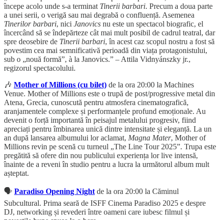
începe acolo unde s-a terminat
Tinerii barbari
. Precum a doua parte
a unei serii, o verigă sau mai degrabă o confluență. Asemenea
Tinerilor barbari
, nici
Janovics
nu este un spectacol biografic, el
încercând să se îndepărteze cât mai mult posibil de cadrul teatral, dar
spre deosebire de
Tinerii barbari
, în acest caz scopul nostru a fost să
povestim cea mai semnificativă perioadă din viața protagonistului,
sub o „nouă formă”, à la Janovics.” – Attila Vidnyánszky jr.,
regizorul spectacolului.
🎶
Mother of Millions (cu bilet)
de la ora 20:00 la Machines
Venue. Mother of Millions este o trupă de post/progressive metal din
Atena, Grecia, cunoscută pentru atmosfera cinematografică,
aranjamentele complexe și performanțele profund emoționale. Au
devenit o forță importantă în peisajul metalului progresiv, fiind
apreciați pentru îmbinarea unică dintre intensitate și eleganță. La un
an după lansarea albumului lor aclamat,
Magna Mater
, Mother of
Millions revin pe scenă cu turneul „The Line Tour 2025”. Trupa este
pregătită să ofere din nou publicului experiența lor live intensă,
înainte de a reveni în studio pentru a lucra la următorul album mult
așteptat.
🗣️
Paradiso Opening Night
de la ora 20:00 la Căminul
Subcultural. Prima seară de ISFF Cinema Paradiso 2025 e despre
DJ, networking și revederi între oameni care iubesc filmul și