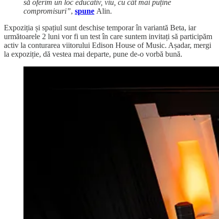
să oferim un loc educativ, viu, cu cât mai puține
compromisuri”
,
spune
Alin.
Expoziția și spațiul sunt deschise temporar în variantă Beta, iar
următoarele 2 luni vor fi un test în care suntem invitați să participăm
activ la conturarea viitorului Edison House of Music. Așadar, mergi
la expoziție, dă vestea mai departe, pune de-o vorbă bună.