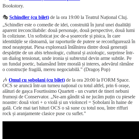
Bookstory.
🎭
Schindler (cu bilet)
de la ora 19:00 la Teatrul Național Cluj.
„Schindler este o comedie de idei, construită în jurul unei dualități
aparent ireconciliabile: două personaje, două perspective, două lumi
în coliziune. Un sofisticat joc de-a șoarecele și pisica, în care
identitățile se răstoarnă, iar raporturile de putere se reconfigurează în
mod neașteptat. Piesa explorează întâlnirea dintre două generații
despărțite de un abis tehnologic, cultural și axiologic, surprinse într-
un dialog tensionat, unde ironia și subtextul devin arme subtile. Pe
un fundal poetic, balansând între morală și interes, adevărul rămâne
o construcție fragilă, mereu negociabilă.” (Dragoș Pop)
🎶
Omul cu șobolani (cu bilet)
de la ora 20:00 la FORM Space.
OCS se aruncă într-un turneu național cu totul altfel, prin 6 orașe,
alături de gașca Fourtissimo Quartett - un cvartet de tineri nebuni
frumoși de Conservator. „Ne-am gândit să ne jucăm puțin cu piesele
noastre: două viori + o violă și un violoncel = Șobolani în haine de
gală. Cele mai tari hituri OCS o să sune cu totul nou, între riffuri
rock și aranjamente clasice puse cu suflet.”