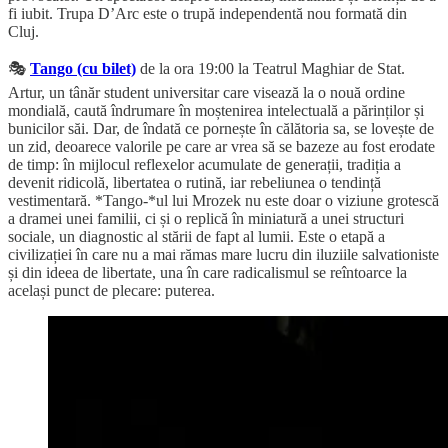
fi iubit. Trupa D’Arc este o trupă independentă nou formată din
Cluj.
🎭
Tango (cu bilet)
de la ora 19:00 la Teatrul Maghiar de Stat.
Artur, un tânăr student universitar care visează la o nouă ordine
mondială, caută îndrumare în moștenirea intelectuală a părinților și
bunicilor săi. Dar, de îndată ce pornește în călătoria sa, se lovește de
un zid, deoarece valorile pe care ar vrea să se bazeze au fost erodate
de timp: în mijlocul reflexelor acumulate de generații, tradiția a
devenit ridicolă, libertatea o rutină, iar rebeliunea o tendință
vestimentară. *Tango-*ul lui Mrozek nu este doar o viziune grotescă
a dramei unei familii, ci și o replică în miniatură a unei structuri
sociale, un diagnostic al stării de fapt al lumii. Este o etapă a
civilizației în care nu a mai rămas mare lucru din iluziile salvationiste
și din ideea de libertate, una în care radicalismul se reîntoarce la
același punct de plecare: puterea.