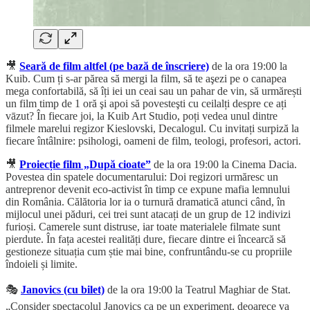
🎥
Seară de film altfel (pe bază de înscriere)
de la ora 19:00 la
Kuib. Cum ți s-ar părea să mergi la film, să te aşezi pe o canapea
mega confortabilă, să îți iei un ceai sau un pahar de vin, să urmărești
un film timp de 1 oră şi apoi să povesteşti cu ceilalți despre ce ați
vāzut? În fiecare joi, la Kuib Art Studio, poți vedea unul dintre
filmele marelui regizor Kieslovski, Decalogul. Cu invitați surpiză la
fiecare întâlnire: psihologi, oameni de film, teologi, profesori, actori.
🎥
Proiecție film „După cioate”
de la ora 19:00 la Cinema Dacia.
Povestea din spatele documentarului: Doi regizori urmăresc un
antreprenor devenit eco-activist în timp ce expune mafia lemnului
din România. Călătoria lor ia o turnură dramatică atunci când, în
mijlocul unei păduri, cei trei sunt atacați de un grup de 12 indivizi
furioși. Camerele sunt distruse, iar toate materialele filmate sunt
pierdute. În fața acestei realități dure, fiecare dintre ei încearcă să
gestioneze situația cum știe mai bine, confruntându-se cu propriile
îndoieli și limite.
🎭
Janovics (cu bilet)
de la ora 19:00 la Teatrul Maghiar de Stat.
„Consider spectacolul Janovics ca pe un experiment, deoarece va