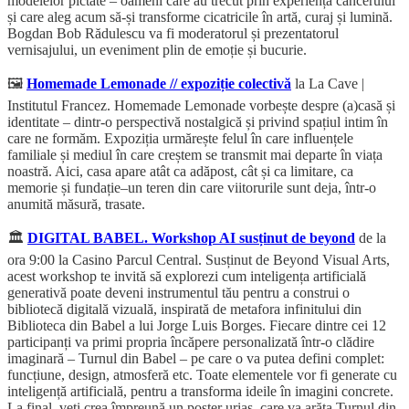
modelelor pictate – oameni care au trecut prin experiența cancerului
și care aleg acum să-și transforme cicatricile în artă, curaj și lumină.
Bogdan Bob Rădulescu va fi moderatorul și prezentatorul
vernisajului, un eveniment plin de emoție și bucurie.
🖼️
Homemade Lemonade // expoziție colectivă
la La Cave |
Institutul Francez. Homemade Lemonade vorbește despre (a)casă și
identitate – dintr-o perspectivă nostalgică și privind spațiul intim în
care ne formăm. Expoziția urmărește felul în care influențele
familiale și mediul în care creștem se transmit mai departe în viața
noastră. Aici, casa apare atât ca adăpost, cât și ca limitare, ca
memorie și fundație–un teren din care viitorurile sunt deja, într-o
anumită măsură, trasate.
🏛️
DIGITAL BABEL. Workshop AI susținut de beyond
de la
ora 9:00 la Casino Parcul Central. Susținut de Beyond Visual Arts,
acest workshop te invită să explorezi cum inteligența artificială
generativă poate deveni instrumentul tău pentru a construi o
bibliotecă digitală vizuală, inspirată de metafora infinitului din
Biblioteca din Babel a lui Jorge Luis Borges. Fiecare dintre cei 12
participanți va primi propria încăpere personalizată într-o clădire
imaginară – Turnul din Babel – pe care o va putea defini complet:
funcțiune, design, atmosferă etc. Toate elementele vor fi generate cu
inteligență artificială, pentru a transforma ideile în imagini concrete.
La final, veți crea împreună un poster uriaș, care va arăta Turnul din