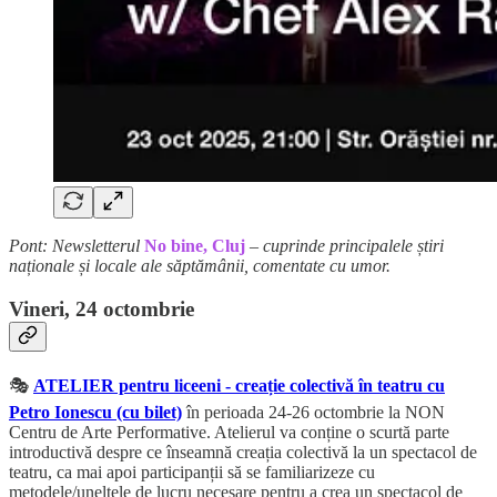
Pont: Newsletterul
No bine, Cluj
– cuprinde principalele știri
naționale și locale ale săptămânii, comentate cu umor.
Vineri, 24 octombrie
🎭
ATELIER pentru liceeni - creație colectivă în teatru cu
Petro Ionescu (cu bilet)
în perioada 24-26 octombrie la NON
Centru de Arte Performative. Atelierul va conține o scurtă parte
introductivă despre ce înseamnă creația colectivă la un spectacol de
teatru, ca mai apoi participanții să se familiarizeze cu
metodele/uneltele de lucru necesare pentru a crea un spectacol de