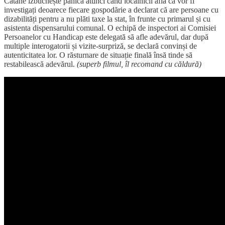
Catane izbucnește panica atunci când localnicii află că vor fi
investigați deoarece fiecare gospodărie a declarat că are persoane cu
dizabilități pentru a nu plăti taxe la stat, în frunte cu primarul și cu
asistenta dispensarului comunal. O echipă de inspectori ai Comisiei
Persoanelor cu Handicap este delegată să afle adevărul, dar după
multiple interogatorii și vizite-surpriză, se declară convinși de
autenticitatea lor. O răsturnare de situație finală însă tinde să
restabilească adevărul.
(superb filmul, îl recomand cu căldură)