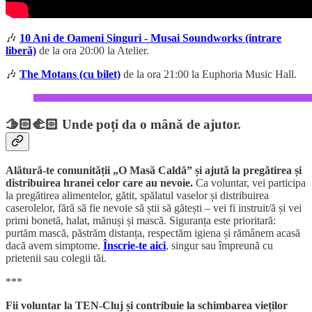
🎶
10 Ani de Oameni Singuri - Musai Soundworks (intrare
liberă)
de la ora 20:00 la Atelier.
🎶
The Motans (cu bilet)
de la ora 21:00 la Euphoria Music Hall.
🫱🏻‍🫲🏻 Unde poți da o mână de ajutor.
Alătură-te comunității „O Masă Caldă” și ajută la pregătirea și
distribuirea hranei celor care au nevoie.
Ca voluntar, vei participa
la pregătirea alimentelor, gătit, spălatul vaselor și distribuirea
caserolelor, fără să fie nevoie să știi să gătești – vei fi instruit/ă și vei
primi bonetă, halat, mănuși și mască. Siguranța este prioritară:
purtăm mască, păstrăm distanța, respectăm igiena și rămânem acasă
dacă avem simptome.
Înscrie-te aici
, singur sau împreună cu
prietenii sau colegii tăi.
***
Fii voluntar la TEN-Cluj și contribuie la schimbarea vieților