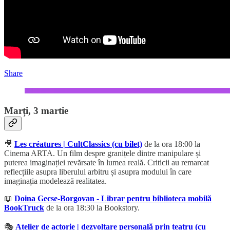
Share
Marți, 3 martie
🎥
Les créatures | CultClassics (cu bilet)
de la ora 18:00 la
Cinema ARTA. Un film despre granițele dintre manipulare și
puterea imaginației revărsate în lumea reală. Criticii au remarcat
reflecțiile asupra liberului arbitru și asupra modului în care
imaginația modelează realitatea.
📖
Doina Gecse-Borgovan - Librar pentru biblioteca mobilă
BookTruck
de la ora 18:30 la Bookstory.
🎭
Atelier de actorie | dezvoltare personală prin teatru (cu