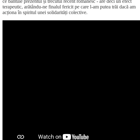
ce bântuie prezentul și trecutul recent românesc - are deci un efect
terapeutic, arătându-ne finalul fericit pe care l-am putea trăi dacă am
acționa în spiritul unei solidarități colective.