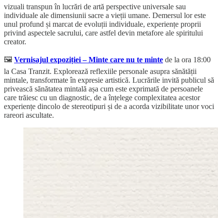
vizuali transpun în lucrări de artă perspective universale sau
individuale ale dimensiunii sacre a vieții umane. Demersul lor este
unul profund și marcat de evoluții individuale, experiențe proprii
privind aspectele sacrului, care astfel devin metafore ale spiritului
creator.
🖼️
Vernisajul expoziției – Minte care nu te minte
de la ora 18:00
la Casa Tranzit. Explorează reflexiile personale asupra sănătății
mintale, transformate în expresie artistică. Lucrările invită publicul să
privească sănătatea mintală așa cum este exprimată de persoanele
care trăiesc cu un diagnostic, de a înțelege complexitatea acestor
experiențe dincolo de stereotipuri și de a acorda vizibilitate unor voci
rareori ascultate.