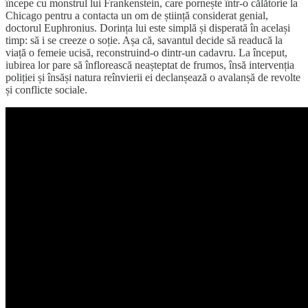
începe cu monstrul lui Frankenstein, care pornește într-o călătorie la
Chicago pentru a contacta un om de știință considerat genial,
doctorul Euphronius. Dorința lui este simplă și disperată în același
timp: să i se creeze o soție. Așa că, savantul decide să readucă la
viață o femeie ucisă, reconstruind-o dintr-un cadavru. La început,
iubirea lor pare să înflorească neașteptat de frumos, însă intervenția
poliției și însăși natura reînvierii ei declanșează o avalanșă de revolte
și conflicte sociale.