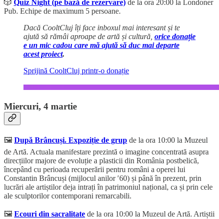
🎲
Quiz Night (pe bază de rezervare)
de la ora 20:00 la Londoner
Pub. Echipe de maximum 5 persoane.
Dacă CooltCluj îți face inboxul mai interesant și te
ajută să rămâi aproape de artă și cultură,
orice donație
e un mic cadou care mă ajută să duc mai departe
acest proiect
.
Sprijină CooltCluj printr-o donație
Miercuri, 4 martie
🖼️
După Brâncuși. Expoziție de grup
de la ora 10:00 la Muzeul
de Artă. Actuala manifestare prezintă o imagine concentrată asupra
direcțiilor majore de evoluție a plasticii din România postbelică,
începând cu perioada recuperării pentru români a operei lui
Constantin Brâncuși (mijlocul anilor ′60) și până în prezent, prin
lucrări ale artiștilor deja intrați în patrimoniul național, ca și prin cele
ale sculptorilor contemporani remarcabili.
🖼️
Ecouri din sacralitate
de la ora 10:00 la Muzeul de Artă. Artiștii