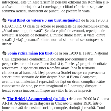
infracțional este un gest rarisim în peisajul editorial din România și s-
a născut din dorința de a-i convinge pe cititori că oricine se poate
schimba radical, indiferent de punctul de plecare în viață.
🎭
Visul (bilet cu valoare 0 sau bilet susținător)
de la ora 19:00 la
REACTOR. O clasă de actorie se pregătește de spectacolul-examen,
„Visul unei nopți de vară”. Școala e plină de zvonuri, repetițiile de
revelații și nopțile de neliniște. Limitele dintre teatru și viață, dintre
școală și viață personală, dintre normal și anormal se contopesc și
dispar.
🎭
Sonia ridică mâna (cu bilet)
de la ora 19:00 la Teatrul Național
Cluj. Explorează contradicțiile societății postcomuniste din
perspectiva eroinei care, încercând să își înțeleagă propria identitate,
reflectează la specificul unei Românii aflate încă în teritoriul
clarobscur al tranziției. Deși povestea Soniei începe cu provocarea
scrierii unui scenariu de film despre Zoia și Elena Ceaușescu,
aventura sa intelectuală reprezintă de fapt un drum complicat către
cunoașterea de sine, pe care imaginarul ei îl parcurge dinspre un
trecut adesea inaccesibil înspre un viitor la fel de imprecis.
🎥
The Bride! | Avanpremieră (cu bilet)
de la ora 20:00 la Cinema
ARTA. Acțiunea se desfășoară în Chicago-ul anilor 1930, într-o
lume marcată de tensiuni sociale, corupție, dorință și revoltă. Totul