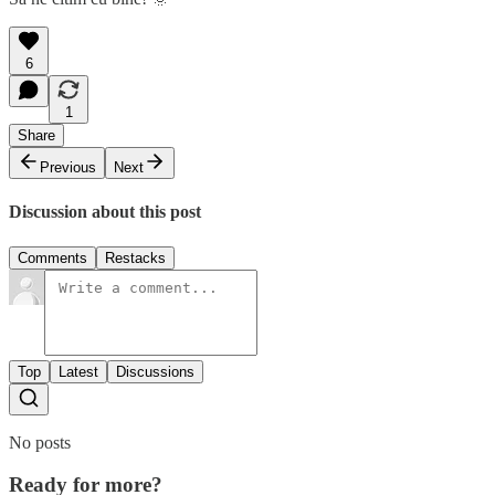
6
1
Share
Previous
Next
Discussion about this post
Comments
Restacks
Top
Latest
Discussions
No posts
Ready for more?