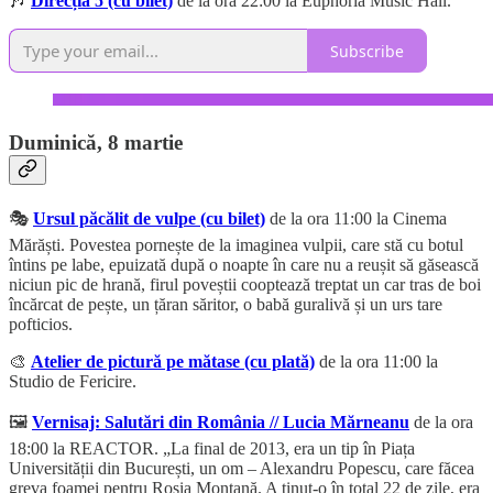
🎶
Direcția 5 (cu bilet)
de la ora 22:00 la Euphoria Music Hall.
Subscribe
Duminică, 8 martie
🎭
Ursul păcălit de vulpe (cu bilet)
de la ora 11:00 la Cinema
Mărăști. Povestea pornește de la imaginea vulpii, care stă cu botul
întins pe labe, epuizată după o noapte în care nu a reușit să găsească
niciun pic de hrană, firul poveștii cooptează treptat un car tras de boi
încărcat de pește, un țăran săritor, o babă guralivă și un urs tare
pofticios.
🎨
Atelier de pictură pe mătase (cu plată)
de la ora 11:00 la
Studio de Fericire.
🖼️
Vernisaj: Salutări din România // Lucia Mărneanu
de la ora
18:00 la REACTOR. „La final de 2013, era un tip în Piața
Universității din București, un om – Alexandru Popescu, care făcea
greva foamei pentru Roșia Montană. A ținut-o în total 22 de zile, era