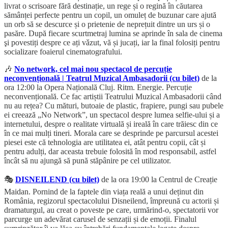
livrat o scrisoare fără destinație, un rege și o regină în căutarea
sămânței perfecte pentru un copil, un omuleț de buzunar care ajută
un orb să se descurce și o prietenie de neprețuit dintre un urs și o
pasăre. După fiecare scurtmetraj lumina se aprinde în sala de cinema
şi povestiți despre ce ați vǎzut, vă și jucați, iar la final folosiți pentru
socializare foaierul cinematografului.
🎶
No network, cel mai nou spectacol de percuție
neconvențională | Teatrul Muzical Ambasadorii (cu bilet)
de la
ora 12:00 la Opera Națională Cluj. Ritm. Energie. Percuție
neconvențională. Ce fac artiștii Teatrului Muzical Ambasadorii când
nu au rețea? Cu mături, butoaie de plastic, frapiere, pungi sau pubele
ei creează „No Network”, un spectacol despre lumea selfie-ului și a
internetului, despre o realitate virtuală și ireală în care trăiesc din ce
în ce mai mulți tineri. Morala care se desprinde pe parcursul acestei
piesei este că tehnologia are utilitatea ei, atât pentru copii, cât și
pentru adulți, dar aceasta trebuie folosită în mod responsabil, astfel
încât să nu ajungă să pună stăpânire pe cel utilizator.
🎭
DISNEILEND (cu bilet)
de la ora 19:00 la Centrul de Creație
Maidan. Pornind de la faptele din viața reală a unui deținut din
România, regizorul spectacolului Disneilend, împreună cu actorii și
dramaturgul, au creat o poveste pe care, urmărind-o, spectatorii vor
parcurge un adevărat carusel de senzații și de emoții. Finalul