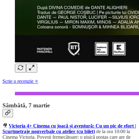
Scrie o recenzie ⭐
Sâmbătă, 7 martie
🎥
Victoria 4+ Cinema cu joacă și aventură: Cu un pic de efort |
Scurtmetraje nonverbale cu atelier (cu bilet)
de la ora 10:00 la
Cinema Victoria. Povești fermecătoare: o pisică poștaș care are de