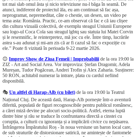
tot mai slab omul ăsta și nicio televiziune nu-l băga în seamă. De
atunci, indiferent de proiectul ăla, eu am continuat să fac așa,
neprogramat, nepremeditat, câte o chestie, un desen, un video pe
tema asta: România. Practic, ce-am observat că fac e că iau clișee
din cultura vizuală colectivă, de exemplu steagul Uniunii Europene
sau logo-ul Coca Cola sau steagul lgbtq sau statuia lui Matei Corvin
și le resemnific, le reinterpretez, mă joc cu ele. Între timp, lucrările
astea s-au adunat și mi-am zis că ar fi cazul să fac o expoziție cu
ele.” Poate fi vizitată în perioada 9-22 martie 2026.
😊
Improv Show de Ziua Femeii | Improbabilii
de la ora 19:00 la
ZIZ - Art and Social Area. Vor improviza: Ștefan Dragomir, Adela
Mureșan, Tudor Pogăcean, Andrei Trofin și Alex Zaharia. Susținere:
50 RON, achitabil numerar la intrare, plata cu cardul nefiind
disponibilă.
🎭
Un altfel di Harap-Alb (cu bilet)
de la ora 19:00 la Teatrul
Național Cluj. De această dată, Harap-Alb pornește într-o aventură
diferită, populată de figuri recognoscibile pentru publicul românesc,
a cărei miză devine pe alocuri socio-politică. Astfel, eterna luptă
dintre bine și rău se traduce în confruntarea directă a cinstei cu
corupția, a culturii cu ignoranța și a implicării civice cu nepăsarea.
Înfrângerea Împăratului Roș - în noua versiune un baron local care,
de sub straturile de distorsionare satirică, ne amintește de fantomele