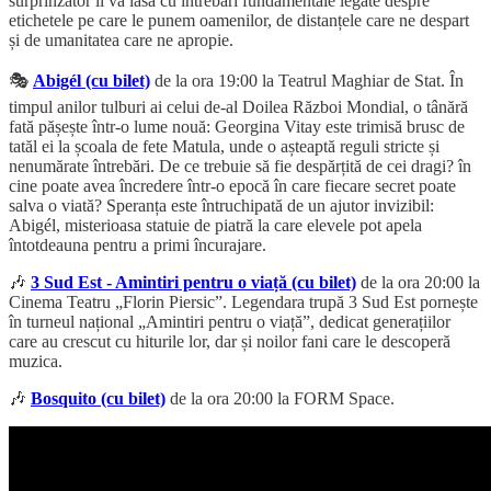
surprinzător îi va lăsa cu întrebări fundamentale legate despre
etichetele pe care le punem oamenilor, de distanțele care ne despart
și de umanitatea care ne apropie.
🎭
Abigél (cu bilet)
de la ora 19:00 la Teatrul Maghiar de Stat. În
timpul anilor tulburi ai celui de-al Doilea Război Mondial, o tânără
fată pășește într-o lume nouă: Georgina Vitay este trimisă brusc de
tatăl ei la școala de fete Matula, unde o așteaptă reguli stricte și
nenumărate întrebări. De ce trebuie să fie despărțită de cei dragi? în
cine poate avea încredere într-o epocă în care fiecare secret poate
salva o viată? Speranța este întruchipată de un ajutor invizibil:
Abigél, misterioasa statuie de piatră la care elevele pot apela
întotdeauna pentru a primi încurajare.
🎶
3 Sud Est - Amintiri pentru o viață (cu bilet)
de la ora 20:00 la
Cinema Teatru „Florin Piersic”. Legendara trupă 3 Sud Est pornește
în turneul național „Amintiri pentru o viață”, dedicat generațiilor
care au crescut cu hiturile lor, dar și noilor fani care le descoperă
muzica.
🎶
Bosquito (cu bilet)
de la ora 20:00 la FORM Space.