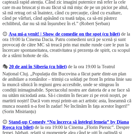
captează rapid atenția. Când zic imagini puternice mă refer la cele
care m-au bruscat și m-au făcut să mă mișc de pe un picior pe altul,
să mă retrag ori să înaintez, când cu precauție, când cu exaltare,
când pe vârfuri, când apăsând cu toată talpa, ca să-mi păstrez
echilibrul, dar nu să mă înșurubez în el.” (Robert Șerban)
😊
Așa mi-a venit! | Show de comedie on the spot (cu bilet)
de la
ora 19:00 la Cinema Dacia. Patru comedieni urcă pe scenă și sunt
provocați de către MC să treacă prin mai multe runde care le pun la
încercare spontaneitatea, creativitatea și prezența de spirit, cu scopul
de a stârni hohote de râs.
🎭
20 de ani în Siberia (cu bilet)
de la ora 19:00 la Teatrul
Național Cluj. „Populația din Bucovina a făcut parte dintr-un plan
de anihilare a românilor – trimiși ca soldați pe front în prima linie sau
la muncă silnică în regiuni greu accesibile, unde se stingeau în
condiții inimaginabile. Spectacolul nostru are datoria de a ne face să
nu uităm niciodată asta. Să-i cinstim în fiecare zi pe eroii noștri, pe
martirii noștri! Dacă vom reuși printr-un act artistic asta, înseamnă că
munca noastră n-a fost în zadar! Ne înclinăm în fața acestor îngeri!”
(Sorin Misirianțu)
😊
Stand-up Comedy “Nu încerca să înțelegi femeia” by Diana
Roșca (cu bilet)
de la ora 19:00 la Cinema „Florin Piersic”. Despre
femei, bărbați, relații și momentele alea când te uiți în oglindă și