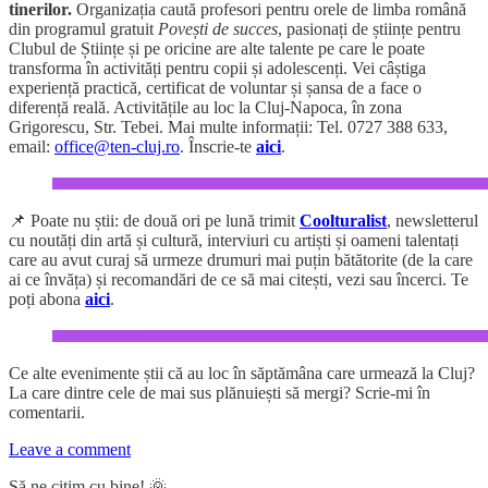
tinerilor.
Organizația caută profesori pentru orele de limba română
din programul gratuit
Povești de succes
, pasionați de științe pentru
Clubul de Științe și pe oricine are alte talente pe care le poate
transforma în activități pentru copii și adolescenți. Vei câștiga
experiență practică, certificat de voluntar și șansa de a face o
diferență reală. Activitățile au loc la Cluj-Napoca, în zona
Grigorescu, Str. Tebei. Mai multe informații: Tel. 0727 388 633,
email:
office@ten-cluj.ro
. Înscrie-te
aici
.
📌 Poate nu știi: de două ori pe lună trimit
Coolturalist
, newsletterul
cu noutăți din artă și cultură, interviuri cu artiști și oameni talentați
care au avut curaj să urmeze drumuri mai puțin bătătorite (de la care
ai ce învăța) și recomandări de ce să mai citești, vezi sau încerci. Te
poți abona
aici
.
Ce alte evenimente știi că au loc în săptămâna care urmează la Cluj?
La care dintre cele de mai sus plănuiești să mergi? Scrie-mi în
comentarii.
Leave a comment
Să ne citim cu bine! 🌞