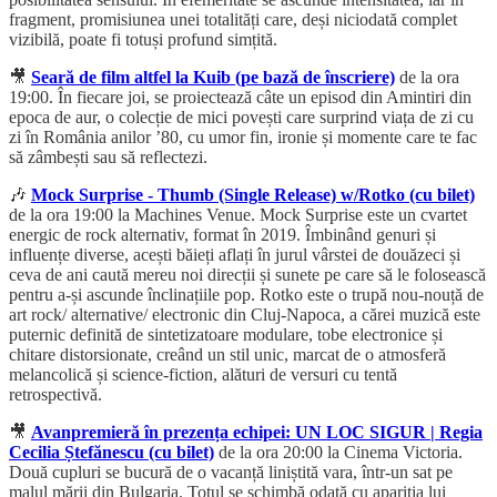
fragment, promisiunea unei totalități care, deși niciodată complet
vizibilă, poate fi totuși profund simțită.
🎥
Seară de film altfel la Kuib (pe bază de înscriere)
de la ora
19:00. În fiecare joi, se proiectează câte un episod din Amintiri din
epoca de aur, o colecție de mici povești care surprind viața de zi cu
zi în România anilor ’80, cu umor fin, ironie și momente care te fac
să zâmbești sau să reflectezi.
🎶
Mock Surprise - Thumb (Single Release) w/Rotko (cu bilet)
de la ora 19:00 la Machines Venue. Mock Surprise este un cvartet
energic de rock alternativ, format în 2019. Îmbinând genuri și
influențe diverse, acești băieți aflați în jurul vârstei de douăzeci și
ceva de ani caută mereu noi direcții și sunete pe care să le folosească
pentru a-și ascunde înclinațiile pop. Rotko este o trupă nou-nouță de
art rock/ alternative/ electronic din Cluj-Napoca, a cărei muzică este
puternic definită de sintetizatoare modulare, tobe electronice și
chitare distorsionate, creând un stil unic, marcat de o atmosferă
melancolică și science-fiction, alături de versuri cu tentă
retrospectivă.
🎥
Avanpremieră în prezența echipei: UN LOC SIGUR | Regia
Cecilia Ștefănescu (cu bilet)
de la ora 20:00 la Cinema Victoria.
Două cupluri se bucură de o vacanță liniștită vara, într-un sat pe
malul mării din Bulgaria. Totul se schimbă odată cu apariția lui