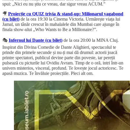
spui: „Nici eu nu știu ce vreau, dar sigur vreau ACUM.”
🎥
Proiecție cu QUIZ trivia & stand-up: Milionarul vagabond
(cu bilet)
de la ora 19:30 la Cinema Victoria. Urmărește viața lui
Jamal, un tânăr crescut în mahalalele din Mumbai care ajunge în
finala show-ului „Who Wants to Be a Millionaire?”.
🎭
Infernul lui Dante (cu bilet)
de la ora 20:00 la MINA Cluj.
Inspirat din Divina Comedie de Dante Alighieri, spectacolul te
prinde din primele secunde și nu-ți mai dă drumul: actorii joacă
printre spectatori, publicul devine parte din poveste, iar pereții
pulsează cu picturile lui Ovidiu Avram. Timp de o oră, intri într-un
univers misterios, visceral, profund. Te lovește jocul actoricesc. Te
apasă muzica. Te învăluie proiecțiile. Pleci alt om.