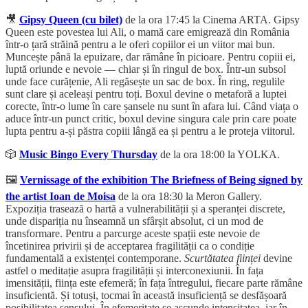
🎥
Gipsy Queen (cu bilet)
de la ora 17:45 la Cinema ARTA. Gipsy
Queen este povestea lui Ali, o mamă care emigrează din România
într-o țară străină pentru a le oferi copiilor ei un viitor mai bun.
Muncește până la epuizare, dar rămâne în picioare. Pentru copiii ei,
luptă oriunde e nevoie — chiar și în ringul de box. Într-un subsol
unde face curățenie, Ali regăsește un sac de box. În ring, regulile
sunt clare și aceleași pentru toți. Boxul devine o metaforă a luptei
corecte, într-o lume în care șansele nu sunt în afara lui. Când viața o
aduce într-un punct critic, boxul devine singura cale prin care poate
lupta pentru a-și păstra copiii lângă ea și pentru a le proteja viitorul.
🎲
Music Bingo Every Thursday
de la ora 18:00 la YOLKA.
🖼️
Vernissage of the exhibition The Briefness of Being signed by
the artist Ioan de Moisa
de la ora 18:30 la Meron Gallery.
Expoziția trasează o hartă a vulnerabilității și a speranței discrete,
unde dispariția nu înseamnă un sfârșit absolut, ci un mod de
transformare. Pentru a parcurge aceste spații este nevoie de
încetinirea privirii și de acceptarea fragilității ca o condiție
fundamentală a existenței contemporane.
Scurtătatea ființei
devine
astfel o meditație asupra fragilității și interconexiunii. În fața
imensității, ființa este efemeră; în fața întregului, fiecare parte rămâne
insuficientă. Și totuși, tocmai în această insuficiență se desfășoară
posibilitatea sensului. În efemeritate se ascunde intensitatea, iar în