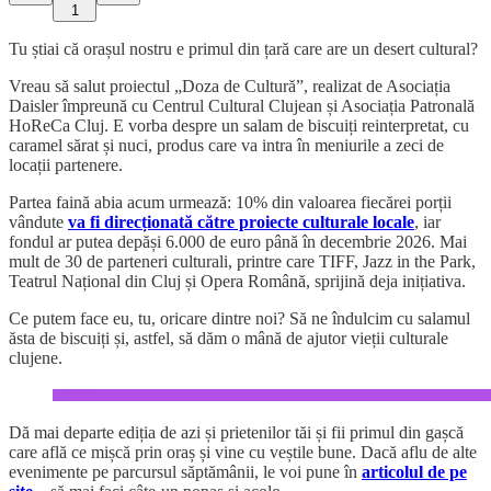
1
Tu știai că orașul nostru e primul din țară care are un desert cultural?
Vreau să salut proiectul „Doza de Cultură”, realizat de Asociația
Daisler împreună cu Centrul Cultural Clujean și Asociația Patronală
HoReCa Cluj. E vorba despre un salam de biscuiți reinterpretat, cu
caramel sărat și nuci, produs care va intra în meniurile a zeci de
locații partenere.
Partea faină abia acum urmează: 10% din valoarea fiecărei porții
vândute
va fi direcționată către proiecte culturale locale
, iar
fondul ar putea depăși 6.000 de euro până în decembrie 2026. Mai
mult de 30 de parteneri culturali, printre care TIFF, Jazz in the Park,
Teatrul Național din Cluj și Opera Română, sprijină deja inițiativa.
Ce putem face eu, tu, oricare dintre noi? Să ne îndulcim cu salamul
ăsta de biscuiți și, astfel, să dăm o mână de ajutor vieții culturale
clujene.
Dă mai departe ediția de azi și prietenilor tăi și fii primul din gașcă
care află ce mișcă prin oraș și vine cu veștile bune. Dacă aflu de alte
evenimente pe parcursul săptămânii, le voi pune în
articolul de pe