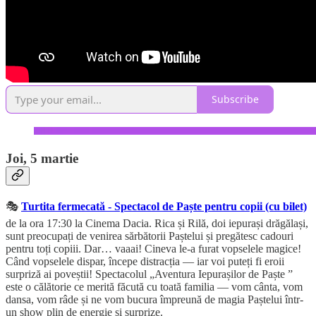
Subscribe
Joi, 5 martie
🎭
Turtita fermecată - Spectacol de Paște pentru copii (cu bilet)
de la ora 17:30 la Cinema Dacia. Rica și Rilă, doi iepurași drăgălași,
sunt preocupați de venirea sărbătorii Paștelui și pregătesc cadouri
pentru toți copiii. Dar… vaaai! Cineva le-a furat vopselele magice!
Când vopselele dispar, începe distracția — iar voi puteți fi eroii
surpriză ai poveștii! Spectacolul „Aventura Iepurașilor de Paște ”
este o călătorie ce merită făcută cu toată familia — vom cânta, vom
dansa, vom râde și ne vom bucura împreună de magia Paștelui într-
un show plin de energie și surprize.