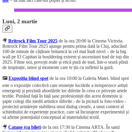
site
– să mai faci câte-un popas și acolo.
Luni, 2 martie
🎥
Britrock Film Tour 2025
de la ora 20:00 la Cinema Victoria.
Britrock Film Tour 2025 ajunge pentru prima dată la Cluj, aducând
100 de minute de cățărare britanică la cel mai înalt nivel – de la big
wall pe El Capitan la bouldering extrem și ascensiuni trad de top din
2025. Filme noi, povești reale și etică pură de trad, într-o seară plină
de inspirație, umor și momente care te țin cu sufletul la gură.
🖼️
Expoziția blind spot
de la ora 10:00 la Galeria Matei. blind spot
este o expoziție colectivă care reunește lucrările a treisprezece artiști
emergenți și prezintă abordările lor diferite în ceea ce privește artele
textile. Punând față în față șase profesioniști din acest domeniu și
șapte colegi din medii artistice diferite - de la pictură la foto-video -
proiectul urmărește stabilirea unui dialog creativ, a unui context al
schimbului de experiențe practice, care să încurajeze experimentul și
să afirme potențialul conceptual al materialului textil.
🎥
Catane (cu bilet)
de la ora 17:30 la Cinema ARTA. În satul