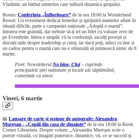
Vladimir, un bărbat misterios care tulbură dinamica grupului.
Bonus:
Conferința „Înfloritoare”
de la ora 18:00 la Wonderland
Resort. Un eveniment dedicat femeilor și sprijinirii mamelor aflate în
situații dificile, parte a campaniei naționale „Adoptă o mamă”.
Intrarea este gratuită, dar trebuie să-ți iei un bilet cu valoare zero de
pe Eventbrite. Ideea e simplă: vii la conferință, asculți povești și
discuții utile despre leadership și curaj, iar dacă poți, aduci cu tine și
un cadou pentru o mamă care nu e obișnuită să primească nimic de 8
martie.
Pont: Newsletterul
No bine, Cluj
– cuprinde
principalele știri naționale și locale ale săptămânii,
comentate cu umor.
Vineri, 6 martie
📖
Lansare de carte și sesiune de autografe: Alexandra
Mureșan - „Copiii din casa de dinainte”
de la ora 18:00 la Book
Corner Librarium. Despre volum: „Alexandra Mureșan scrie o
poezie vizuală, cu imagini puternice, dinamice, vii, ce se succed și