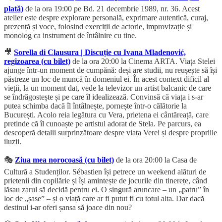
plată)
de la ora 19:00 pe Bd. 21 decembrie 1989, nr. 36. Acest
atelier este despre explorare personală, exprimare autentică, curaj,
prezență și voce, folosind exerciții de actorie, improvizație și
monolog ca instrument de întâlnire cu tine.
🎥
Sorella di Clausura | Discuție cu Ivana Mladenović,
regizoarea (cu bilet)
de la ora 20:00 la Cinema ARTA. Viața Stelei
ajunge într-un moment de cumpănă: deși are studii, nu reușește să își
păstreze un loc de muncă în domeniul ei. În acest context dificil al
vieții, la un moment dat, vede la televizor un artist balcanic de care
se îndrăgostește și pe care îl idealizează. Convinsă că viața i s-ar
putea schimba dacă îl întâlnește, pornește într-o călătorie la
București. Acolo reia legătura cu Vera, prietena ei cântăreață, care
pretinde că îl cunoaște pe artistul adorat de Stela. Pe parcurs, ea
descoperă detalii surprinzătoare despre viața Verei și despre propriile
iluzii.
🎭
Ziua mea norocoasă (cu bilet)
de la ora 20:00 la Casa de
Cultură a Studenților. Sébastien își petrece un weekend alături de
prietenii din copilărie și își amintește de jocurile din tinerețe, când
lăsau zarul să decidă pentru ei. O singură aruncare – un „patru” în
loc de „șase” – și o viață care ar fi putut fi cu totul alta. Dar dacă
destinul i-ar oferi șansa să joace din nou?