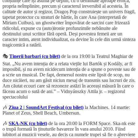
conștiințe care își asumă pe deplin, cu o demnitate aproape eroică,
propria neîmplinire, precum și caracterul ireversibil al acesteia. În
calitate de autor și regizor, Dragoș Pop construiește un univers fragil,
tapetat protector cu straturi de hârtie, în care Ana (interpretată de
Miriam Cuibus), un ghostwriter împovărat de sarcini care frizează
ridicolul, expune cu (auto)ironie profunzimile nebănuite ale
destinului unui scriitor fără operă. Deși povestea femeii are un
caracter intim, atent individualizat, ea devine în cele din urmă sinteza
tragicomică a ratării.
🎭
Tinerii barbari (cu bilet)
de la ora 19:00 la Teatrul Maghiar de
Stat. „Nu avem intenția de a relata viețile lui Bartók și Kodály, ar fi
imposibil, și nu avem nicidecum intenția de a spune o poveste sau de
a scrie un musical. De fapt, demersul nostru este lipsit de scop, nu
duce nicăieri, nu am găsit niciun mesaj de transmis sau lucruri de zis.
Am căutat ecouri care să rezoneze astăzi în aceeași măsură în care o
făceau acum o sută de ani.” – Vidnyánszky Attila jr. – regizorul
spectacolului
🎶
Ziua 2 | SoundArt Festival (cu bilet)
la Machines. 14 martie:
Planet of Zeus, Shell Beach, Umbersun.
🎶
SKA-NK (cu bilet)
de la ora 20:00 la FORM Space. Ska-nk este
o trupă formată în ținuturile bavareze în vara anului 2010. Fiind
iubitori ai muzicii vesele, au decis ca numele trupei să fie o abreviere