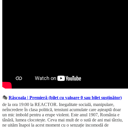
🎭
Răscoala | Premieră (bilet cu valoare 0 sau bilet susținător)
de la ora 19:00 la REACTOR. Inegalitate socială, manipulare,
neîncredere în clasa politică, tensiuni acumulate care așteaptă doar
un mic imbold pentru a erupe violent. Este anul 1907, România e
tânără, lumea clocotește. Ceva mai mult de o sută de ani mai târziu,
ne uităm înapoi la acest moment cu o senzație incomodă de