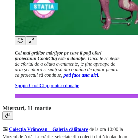
Cel mai grăitor mărțișor pe care îl poți oferi
proiectului CooltCluj este o donație
. Dacă te scutește
de efortul de a căuta evenimente, te ține aproape de
artă și cultură și simți să dai o mână de ajutor pentru
ca proiectul să continue,
poți face asta aici
.
Sprijin CooltCluj printr-o donație
Miercuri, 11 martie
🖼️
Colecția Vrâncean – Galeria călătoare
de la ora 10:00 la
Muzeul de Artă. Lucrările, selectate din colecția lui Nicolae Ioan