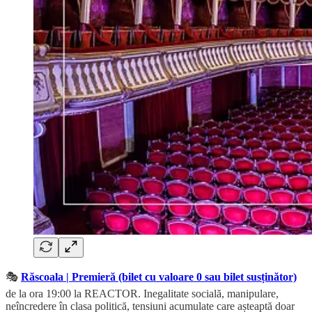
🎭
Răscoala | Premieră (bilet cu valoare 0 sau bilet susținător)
de la ora 19:00 la REACTOR. Inegalitate socială, manipulare,
neîncredere în clasa politică, tensiuni acumulate care așteaptă doar