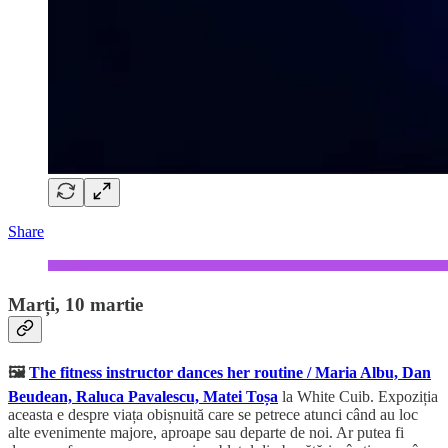
Share
Marți, 10 martie
🖼️
The fitness instructor dances her routine / Maria Albu, Dan
Beudean, Raluca Pavalescu, Matei Toșa
la White Cuib. Expoziția
aceasta e despre viața obișnuită care se petrece atunci când au loc
alte evenimente majore, aproape sau departe de noi. Ar putea fi