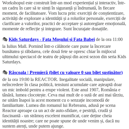
Workshopul este construit într-un mod experiențial și interactiv, într-
un cadru în care să te simți în siguranță și îndrumată, în fiecare
moment, de facilitatoare. Vom lucra prin: exerciții de conștientizare,
activități de explorare a identității și a rolurilor personale, exerciții de
clarificare a valorilor, practici de acceptare și autoreglare emoțională,
momente de reflecție și integrare. Sunt încurajate donațiile.
🎭
Kids Saturdays - Fata Moșului și Fata Babei
de la ora 11:00
la Iulius Mall. Pornind într-o călătorie care pune la încercare
bunătatea și răbdarea, cele două fete se opresc chiar în mijlocul
ultimului spectacol de teatru de păpuși din acest sezon din seria Kids
Saturdays.
🎭
Răscoala | Premieră (bilet cu valoare 0 sau bilet susținător)
de la ora 19:00 la REACTOR. Inegalitate socială, manipulare,
neîncredere în clasa politică, tensiuni acumulate care așteaptă doar
un mic imbold pentru a erupe violent. Este anul 1907, România e
tânără, lumea clocotește. Ceva mai mult de o sută de ani mai târziu,
ne uităm înapoi la acest moment cu o senzație incomodă de
familiaritate. Lumea din romanul lui Rebreanu, adusă pe scena
Reactor aproape ca un act de auto-sfidare, e pestriță, crudă și
fascinantă - un strămoș excelent mumificat, care deține cheia
identității noastre; care ne poate spune de unde venim și, dacă nu
suntem atenți, unde putem ajunge.