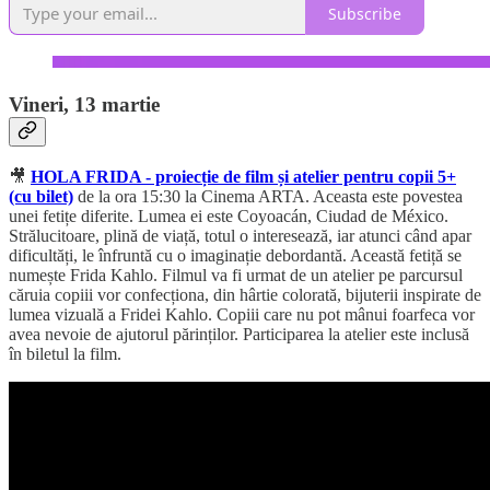
Subscribe
Vineri, 13 martie
🎥
HOLA FRIDA - proiecție de film și atelier pentru copii 5+
(cu bilet)
de la ora 15:30 la Cinema ARTA. Aceasta este povestea
unei fetițe diferite. Lumea ei este Coyoacán, Ciudad de México.
Strălucitoare, plină de viață, totul o interesează, iar atunci când apar
dificultăți, le înfruntă cu o imaginație debordantă. Această fetiță se
numește Frida Kahlo. Filmul va fi urmat de un atelier pe parcursul
căruia copiii vor confecționa, din hârtie colorată, bijuterii inspirate de
lumea vizuală a Fridei Kahlo. Copiii care nu pot mânui foarfeca vor
avea nevoie de ajutorul părinților. Participarea la atelier este inclusă
în biletul la film.