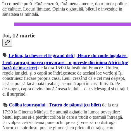
în comedie pură. Fără cenzură, fără menajamente, doar umor politic
de calitate. Locuri limitate. Opinia e gratuită, biletul e investiție în
sănătatea ta mintală.
Joi, 12 martie
🗣️
Le lion, la chèvre et le grand défi || Heure du conte togolaise |
Leul, capra și marea provocare – o poveste din inima Africii (pe
bază de înscriere)
de la ora 15:00 la Institutul Francez. Un leu,
regele junglei, și o capră se îndrăgostesc de același loc verde și își
construiesc fiecare propria casă. Leul, crezând că e cel mai deștept,
lasă capra să facă toată treaba și se mută apoi în casa finisată. Pe
deasupra, capra devine bucătăreasa leului… dar vicleșugul și curajul
ei îl surprind.
🎭
Coliba iepurașului | Teatru de păpuși (cu bilet)
de la ora
17:30 la Cinema Mărăști. Se anunță agitație în lumea poveștilor:
bietul iepuraș și-a pierdut coliba la care a trudit o toamnă întreagă,
iar vulpea cea vicleană pune ochii pe ea și vrea să i-o distrugă.
Noroc cu spiridușul pus pe glume și cu prietenii curajoși care