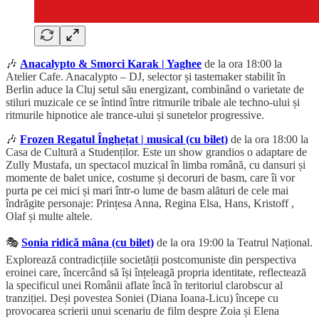
🎶
Anacalypto & Smorci Karak | Yaghee
de la ora 18:00 la
Atelier Cafe. Anacalypto – DJ, selector și tastemaker stabilit în
Berlin aduce la Cluj setul său energizant, combinând o varietate de
stiluri muzicale ce se întind între ritmurile tribale ale techno-ului și
ritmurile hipnotice ale trance-ului și sunetelor progressive.
🎶
Frozen Regatul Înghețat | musical (cu bilet)
de la ora 18:00 la
Casa de Cultură a Studenților. Este un show grandios o adaptare de
Zully Mustafa, un spectacol muzical în limba română, cu dansuri și
momente de balet unice, costume și decoruri de basm, care îi vor
purta pe cei mici și mari într-o lume de basm alături de cele mai
îndrăgite personaje: Prințesa Anna, Regina Elsa, Hans, Kristoff ,
Olaf și multe altele.
🎭
Sonia ridică mâna (cu bilet)
de la ora 19:00 la Teatrul Național.
Explorează contradicțiile societății postcomuniste din perspectiva
eroinei care, încercând să își înțeleagă propria identitate, reflectează
la specificul unei Românii aflate încă în teritoriul clarobscur al
tranziției. Deși povestea Soniei (Diana Ioana-Licu) începe cu
provocarea scrierii unui scenariu de film despre Zoia și Elena