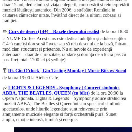
doar 15 ani, dedicându-și viața culegerii, conservării și reinterpretării
muzicii lăutărești autentice. Din 2006, a străbătut România în
căutarea cântecelor uitate, învățând direct de la ultimii cobzari ai
tradiției.
✏️
Curs de desen (14+) – Bazele desenului realist
de la ora 18:30
la YUME Coffee. Acest curs este dedicat adulților și adolescenților
(14+) care își doresc să învețe sau să reia desenul de la bază, într-un
mod clar, structurat și prietenos. Nu ai nevoie de experiență
anterioară – doar de curiozitate, răbdare și dorința de a lucra pas cu
pas. Preț total: 1200 lei (8 ședințe).
🍸
It’s Gin O’clock | Gin Tasting Monday | Music Bits w/ Socol
de la ora 19:00 la Atelier Cafe.
🎶
LIGHTS & LEGENDS - Symphony | Concert simfonic:
ABBA, THE BEATLES, QUEEN (cu bilet)
de la ora 20:00 la
Opera Națională. Lights & Legends – Symphony aduce strălucirea
muzicii ABBA, The Beatles și Queen într-un spectacol simfonic
spectaculos, unde hiturile legendare sunt reinventate prin
aranjamente muzicale elegante și forță orchestrală pură. Sunet
amplu, emoție intensă, lumină și energie.