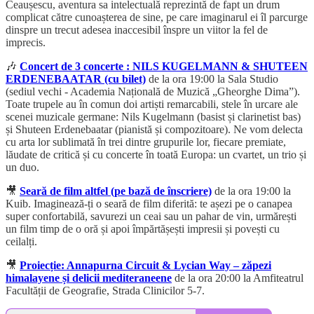
Ceaușescu, aventura sa intelectuală reprezintă de fapt un drum
complicat către cunoașterea de sine, pe care imaginarul ei îl parcurge
dinspre un trecut adesea inaccesibil înspre un viitor la fel de
imprecis.
🎶
Concert de 3 concerte : NILS KUGELMANN & SHUTEEN
ERDENEBAATAR (cu bilet)
de la ora 19:00 la Sala Studio
(sediul vechi - Academia Națională de Muzică „Gheorghe Dima”).
Toate trupele au în comun doi artiști remarcabili, stele în urcare ale
scenei muzicale germane: Nils Kugelmann (basist și clarinetist bas)
și Shuteen Erdenebaatar (pianistă și compozitoare). Ne vom delecta
cu arta lor sublimată în trei dintre grupurile lor, fiecare premiate,
lăudate de critică și cu concerte în toată Europa: un cvartet, un trio și
un duo.
🎥
Seară de film altfel (pe bază de înscriere)
de la ora 19:00 la
Kuib. Imaginează-ți o seară de film diferită: te așezi pe o canapea
super confortabilă, savurezi un ceai sau un pahar de vin, urmărești
un film timp de o oră și apoi împărtășești impresii și povești cu
ceilalți.
🎥
Proiecție: Annapurna Circuit & Lycian Way – zăpezi
himalayene și delicii mediteraneene
de la ora 20:00 la Amfiteatrul
Facultății de Geografie, Strada Clinicilor 5-7.