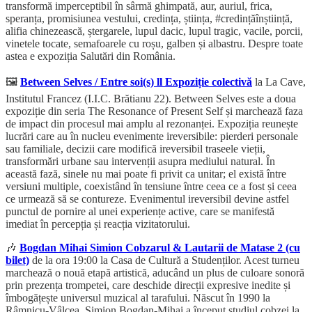
transformă imperceptibil în sârmă ghimpată, aur, auriul, frica,
speranța, promisiunea vestului, credința, știința, #credințăînștiință,
alifia chinezească, ștergarele, lupul dacic, lupul tragic, vacile, porcii,
vinetele tocate, semafoarele cu roșu, galben și albastru. Despre toate
astea e expoziția Salutări din România.
🖼️
Between Selves / Entre soi(s) ll Expoziție colectivă
la La Cave,
Institutul Francez (I.I.C. Brătianu 22). Between Selves este a doua
expoziție din seria The Resonance of Present Self și marchează faza
de impact din procesul mai amplu al rezonanței. Expoziția reunește
lucrări care au în nucleu evenimente ireversibile: pierderi personale
sau familiale, decizii care modifică ireversibil traseele vieții,
transformări urbane sau intervenții asupra mediului natural. În
această fază, sinele nu mai poate fi privit ca unitar; el există între
versiuni multiple, coexistând în tensiune între ceea ce a fost și ceea
ce urmează să se contureze. Evenimentul ireversibil devine astfel
punctul de pornire al unei experiențe active, care se manifestă
imediat în percepția și reacția vizitatorului.
🎶
Bogdan Mihai Simion Cobzarul & Lautarii de Matase 2 (cu
bilet)
de la ora 19:00 la Casa de Cultură a Studenților. Acest turneu
marchează o nouă etapă artistică, aducând un plus de culoare sonoră
prin prezența trompetei, care deschide direcții expresive inedite și
îmbogățește universul muzical al tarafului. Născut în 1990 la
Râmnicu-Vâlcea, Simion Bogdan-Mihai a început studiul cobzei la