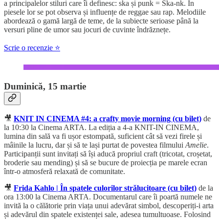
a principalelor stiluri care îi definesc: ska și punk = Ska-nk. În
piesele lor se pot observa și influențe de reggae sau rap. Melodiile
abordează o gamă largă de teme, de la subiecte serioase până la
versuri pline de umor sau jocuri de cuvinte îndrăznețe.
Scrie o recenzie ⭐
Duminică, 15 martie
🎥
KNIT IN CINEMA #4: a crafty movie morning (cu bilet)
de
la 10:30 la Cinema ARTA. La ediția a 4-a KNIT-IN CINEMA,
lumina din sală va fi ușor estompată, suficient cât să vezi firele și
mâinile la lucru, dar și să te lași purtat de povestea filmului
Amelie
.
Participanții sunt invitați să își aducă propriul craft (tricotat, croșetat,
broderie sau mending) și să se bucure de proiecția pe marele ecran
într-o atmosferă relaxată de comunitate.
🎥
Frida Kahlo | În spatele culorilor strălucitoare (cu bilet)
de la
ora 13:00 la Cinema ARTA. Documentarul care îi poartă numele ne
invită la o călătorie prin viața unui adevărat simbol, descoperiți-i arta
și adevărul din spatele existenței sale, adesea tumultuoase. Folosind