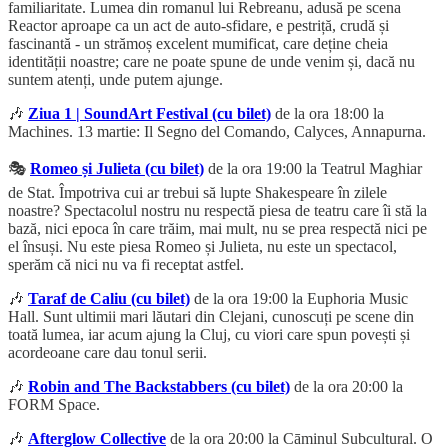
familiaritate. Lumea din romanul lui Rebreanu, adusă pe scena
Reactor aproape ca un act de auto-sfidare, e pestriță, crudă și
fascinantă - un strămoș excelent mumificat, care deține cheia
identității noastre; care ne poate spune de unde venim și, dacă nu
suntem atenți, unde putem ajunge.
🎶
Ziua 1 | SoundArt Festival (cu bilet)
de la ora 18:00 la
Machines. 13 martie: Il Segno del Comando, Calyces, Annapurna.
🎭
Romeo și Julieta (cu bilet)
de la ora 19:00 la Teatrul Maghiar
de Stat. Împotriva cui ar trebui să lupte Shakespeare în zilele
noastre? Spectacolul nostru nu respectă piesa de teatru care îi stă la
bază, nici epoca în care trăim, mai mult, nu se prea respectă nici pe
el însuși. Nu este piesa Romeo și Julieta, nu este un spectacol,
sperăm că nici nu va fi receptat astfel.
🎶
Taraf de Caliu (cu bilet)
de la ora 19:00 la Euphoria Music
Hall. Sunt ultimii mari lăutari din Clejani, cunoscuți pe scene din
toată lumea, iar acum ajung la Cluj, cu viori care spun povești și
acordeoane care dau tonul serii.
🎶
Robin and The Backstabbers (cu bilet)
de la ora 20:00 la
FORM Space.
🎶
Afterglow Collective
de la ora 20:00 la Cāminul Subcultural. O