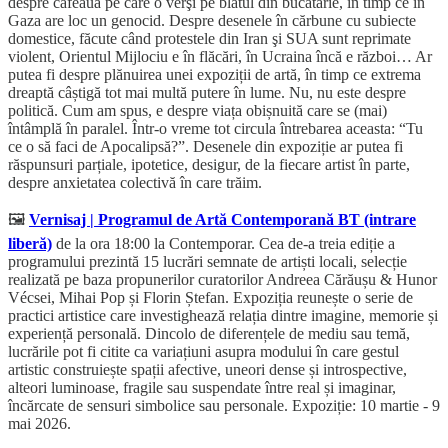
despre cafeaua pe care o verşi pe blatul din bucătărie, în timp ce în
Gaza are loc un genocid. Despre desenele în cărbune cu subiecte
domestice, făcute când protestele din Iran şi SUA sunt reprimate
violent, Orientul Mijlociu e în flăcări, în Ucraina încă e război… Ar
putea fi despre plănuirea unei expoziții de artă, în timp ce extrema
dreaptă câștigă tot mai multă putere în lume. Nu, nu este despre
politică. Cum am spus, e despre viața obișnuită care se (mai)
întâmplă în paralel. Într-o vreme tot circula întrebarea aceasta: “Tu
ce o să faci de Apocalipsă?”. Desenele din expoziție ar putea fi
răspunsuri parțiale, ipotetice, desigur, de la fiecare artist în parte,
despre anxietatea colectivă în care trăim.
🖼️
Vernisaj | Programul de Artă Contemporană BT (intrare
liberă)
de la ora 18:00 la Contemporar. Cea de-a treia ediție a
programului prezintă 15 lucrări semnate de artiști locali, selecție
realizată pe baza propunerilor curatorilor Andreea Cărăușu & Hunor
Vécsei, Mihai Pop și Florin Ștefan. Expoziția reunește o serie de
practici artistice care investighează relația dintre imagine, memorie și
experiență personală. Dincolo de diferențele de mediu sau temă,
lucrările pot fi citite ca variațiuni asupra modului în care gestul
artistic construiește spații afective, uneori dense și introspective,
alteori luminoase, fragile sau suspendate între real și imaginar,
încărcate de sensuri simbolice sau personale. Expoziție: 10 martie - 9
mai 2026.