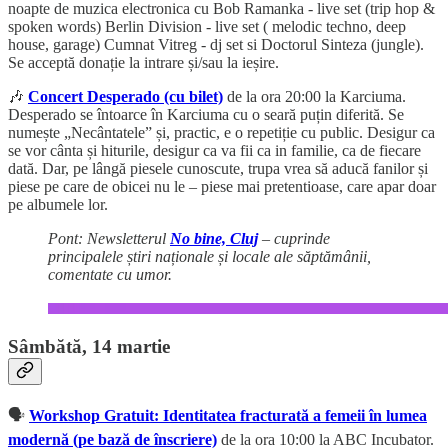
noapte de muzica electronica cu Bob Ramanka - live set (trip hop &
spoken words) Berlin Division - live set ( melodic techno, deep
house, garage) Cumnat Vitreg - dj set si Doctorul Sinteza (jungle).
Se acceptă donație la intrare și/sau la ieșire.
🎶
Concert Desperado (cu bilet)
de la ora 20:00 la Karciuma.
Desperado se întoarce în Karciuma cu o seară puțin diferită. Se
numește „Necântatele” și, practic, e o repetiție cu public. Desigur ca
se vor cânta și hiturile, desigur ca va fii ca in familie, ca de fiecare
dată. Dar, pe lângă piesele cunoscute, trupa vrea să aducă fanilor și
piese pe care de obicei nu le – piese mai pretentioase, care apar doar
pe albumele lor.
Pont: Newsletterul
No bine, Cluj
– cuprinde
principalele știri naționale și locale ale săptămânii,
comentate cu umor.
Sâmbătă, 14 martie
🗣️
Workshop Gratuit: Identitatea fracturată a femeii în lumea
modernă (pe bază de înscriere)
de la ora 10:00 la ABC Incubator.