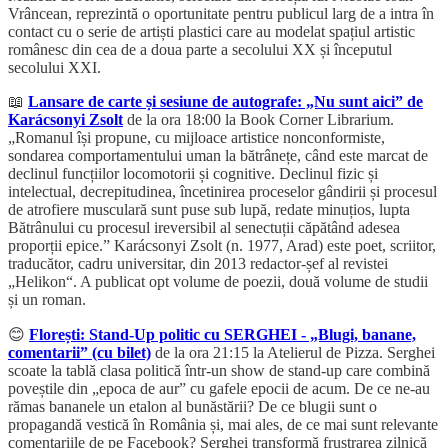
Vrâncean, reprezintă o oportunitate pentru publicul larg de a intra în
contact cu o serie de artiști plastici care au modelat spațiul artistic
românesc din cea de a doua parte a secolului XX și începutul
secolului XXI.
📖
Lansare de carte și sesiune de autografe: „Nu sunt aici” de
Karácsonyi Zsolt
de la ora 18:00 la Book Corner Librarium.
„Romanul își propune, cu mijloace artistice nonconformiste,
sondarea comportamentului uman la bătrânețe, când este marcat de
declinul funcțiilor locomotorii și cognitive. Declinul fizic și
intelectual, decrepitudinea, încetinirea proceselor gândirii și procesul
de atrofiere musculară sunt puse sub lupă, redate minuțios, lupta
Bătrânului cu procesul ireversibil al senectuții căpătând adesea
proporții epice.” Karácsonyi Zsolt (n. 1977, Arad) este poet, scriitor,
traducător, cadru universitar, din 2013 redactor-șef al revistei
„Helikon“. A publicat opt volume de poezii, două volume de studii
și un roman.
😊
Florești: Stand-Up politic cu SERGHEI - „Blugi, banane,
comentarii” (cu bilet)
de la ora 21:15 la Atelierul de Pizza. Serghei
scoate la tablă clasa politică într-un show de stand-up care combină
poveștile din „epoca de aur” cu gafele epocii de acum. De ce ne-au
rămas bananele un etalon al bunăstării? De ce blugii sunt o
propagandă vestică în România și, mai ales, de ce mai sunt relevante
comentariile de pe Facebook? Serghei transformă frustrarea zilnică