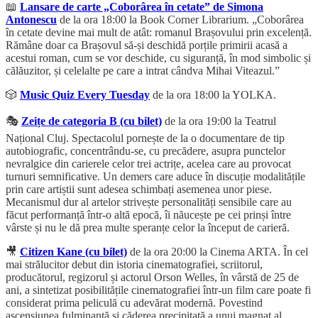
📖
Lansare de carte „Coborârea în cetate” de Simona
Antonescu
de la ora 18:00 la Book Corner Librarium. „Coborârea
în cetate devine mai mult de atât: romanul Brașovului prin excelență.
Rămâne doar ca Brașovul să-și deschidă porțile primirii acasă a
acestui roman, cum se vor deschide, cu siguranță, în mod simbolic și
călăuzitor, și celelalte pe care a intrat cândva Mihai Viteazul.”
🎲
Music Quiz Every Tuesday
de la ora 18:00 la YOLKA.
🎭
Zeițe de categoria B (cu bilet)
de la ora 19:00 la Teatrul
Național Cluj. Spectacolul pornește de la o documentare de tip
autobiografic, concentrându-se, cu precădere, asupra punctelor
nevralgice din carierele celor trei actrițe, acelea care au provocat
turnuri semnificative. Un demers care aduce în discuție modalitățile
prin care artiștii sunt adesea schimbați asemenea unor piese.
Mecanismul dur al artelor strivește personalități sensibile care au
făcut performanță într-o altă epocă, îi năucește pe cei prinși între
vârste și nu le dă prea multe speranțe celor la început de carieră.
🎥
Citizen Kane (cu bilet)
de la ora 20:00 la Cinema ARTA. În cel
mai strălucitor debut din istoria cinematografiei, scriitorul,
producătorul, regizorul și actorul Orson Welles, în vârstă de 25 de
ani, a sintetizat posibilitățile cinematografiei într-un film care poate fi
considerat prima peliculă cu adevărat modernă. Povestind
ascensiunea fulminantă și căderea precipitată a unui magnat al