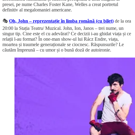
presei, pe nume Charles Foster Kane, Welles a creat portretul
definitiv al megalomaniei americane.
🎭
Oh, John – reprezentație în limba română (cu bilet)
de la ora
20:00 la Stația Teatru/ Muzical. John, Ion, Janos – trei nume, un
singur tip. Cine este el cu adevărat? Ce decizii i-au ghidat viața și ce
relații l-au format? În one-man show-ul lui Rácz Endre, viața,
moartea și traumele generaționale se ciocnesc. Răspunsurile? Le
căutăm împreună – cu umor și o bună doză de autoironie.