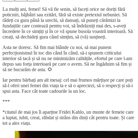
La mulți ani, femei! Să vă fie senin, să faceți orice ne doriți fără
poticniri, bâjbâiri sau ezitări, fără să existe pretextul nebuniei. Să
râdeți cu gura până la urechi, să dansați, să puneți cărămizi la
fundațiile care contează pentru voi, să îndrăzniți mai des, s-aveți
încredere în ce simțiți și în ce vă spune busola voastră interioară. Să
creați, să dechideți gura când simțim, să (vă) susțineți.
Asta ne doresc. Să fim mai blânde cu noi, să mai punem
perfecționismul în toc din când în când, să-i spunem criticului
interior să tacă și să nu ne minimizăm calitățile, efortul pe care l-am
depus sau forța interioară pe care o avem. Să ne îngăduim să fim și
să ne bucurăm de asta. 🌻
Iar pentru bărbați am alt mesaj: cel mai frumos mărțișor pe care poți
să-l oferi unei femei din viața ta e să o apreciezi, să o respecți și să-i
spui asta. Face cât toate cadourile la un loc.
***
*citatul de mai jos îi aparține Fridei Kahlo, un munte de femeie care
a luptat, iubit, creat, răbdat și strâns din dinți cât pentru toate. Și care
tot a ales viața.