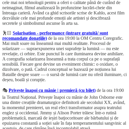
cele mai noi tehnologii pentru a oferi o calitate până de curând de
neimaginat, filmul analizează în profunzime lucrări-cheie din
întreaga carieră. Având ca ghid scrisorile scrise de Kahlo, acest film
dezvăluie cele mai profunde emoții ale artistei și descifrează
secretele și simbolismul ascunse în arta sa.
🕺🏻
Solarisation - performance (intrare gratuită/ sunt
recomandate donațiile)
de la ora 19:00 la OM Centru Coregrafic.
Mai mult soare nu înseamnă mai multă realitate. Procesul de
solarizare — supraexpunerea unei suprafețe la lumină — nu este
revelație, ci orbire. Este punctul în care iluminarea devine anihilare.
A coregrafia solarizarea înseamnă a trata corpul ca pe o suprafață
sensibilă. Fiecare gest devine un eveniment chimic: o oxidare, o
dizolvare, o pată. Cadrul conceptual se bazează pe noțiunea lui
Bataille despre soare — o sursă de lumină care nu oferă iluminare, ci
deșeu, boală și corupție.
🎭
Privește înapoi cu mânie | premieră (cu bilet)
de la ora 19:00
la Teatrul Național. Privește înapoi cu mânie de John Osborne este
una dintre creațiile dramaturgice definitorii ale secolului XX, având,
la momentul premierei, un real efect transformator asupra teatrului
englez și occidental. Jimmy și Alison Porter trăiesc într-o rutină
problematică, marcată de ieșiri batjocoritoare ale bărbatului și de
epuizarea constantă a soției sale în fața temperamentului sangvinic al
acestuia, de care rămâne însă incontrolabil atrasă.